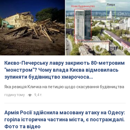
Києво-Печерську лавру закриють 80-метровим
"монстром"? Чому влада Києва відмовилась
зупиняти будівництво хмарочоса
"московського вірянина"
Яка реакція Кличка на петицію щодо скасування будівництва
годину тому
9,4 т.
Армія Росії здійснила масовану атаку на Одесу:
горіла історична частина міста, є постраждалі.
Фото та відео