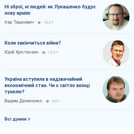
Ні зброї, ні людей: як Лукашенко будує
нову армію
Ігар Тишкевич
16,3 т.
Коли закінчиться війна?
Юрій Хрістензен
12,3 т.
Україна вступила в надзвичайний
економічний стан. Чи є світло вкінці
тунелю?
Вадим Денисенко
9,8 т.
Всі думки