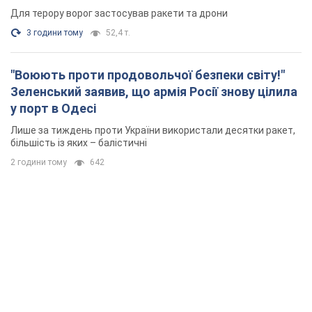
Для терору ворог застосував ракети та дрони
3 години тому
52,4 т.
"Воюють проти продовольчої безпеки світу!"
Зеленський заявив, що армія Росії знову цілила
у порт в Одесі
Лише за тиждень проти України використали десятки ракет,
більшість із яких – балістичні
2 години тому
642