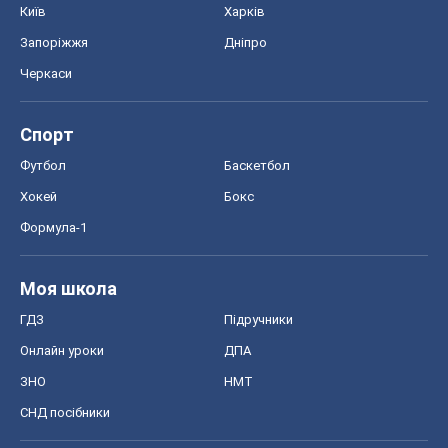
Київ
Харків
Запоріжжя
Дніпро
Черкаси
Спорт
Футбол
Баскетбол
Хокей
Бокс
Формула-1
Моя школа
ГДЗ
Підручники
Онлайн уроки
ДПА
ЗНО
НМТ
СНД посібники