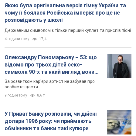
Якою була оригінальна версія гімну України та
чому її боялася Російська імперія: про це не
розповідають у школі
Державним символом є тільки перший куплет та приспів пісні
4 години тому
17,4 т.
Олександру Пономарьову – 53: що
відомо про трьох дітей секс-
символа 90-х та який вигляд вони
мають
За розвитком кар'єри артист не забував про
особисте щастя
9 годин тому
8,6 т.
У ПриватБанку розповіли, чи дійсні
долари 1996 року: чи приймають
обмінники та банки такі купюри