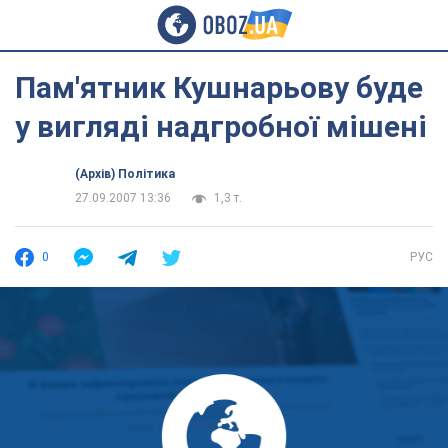
Пам'ятник Кушнарьову буде
у вигляді надгробної мішені
(Архів) Політика
27.09.2007 13:36
1,3 т.
0
РУС