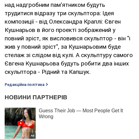
над надгробним пам'ятником будуть
трудитися відразу три скульптора: Ідея
композиції - від Олександра Краплі: Євген
Кушнарьов в його проекті зображений у
повний зріст, як висловився скульптор - він "і
жив у повний зріст", за Кушнарьовим буде
стелаж зі слідом від кулі. А скульптуру самого
Євгена Кушнарьова будуть робити два інших
скульптора - Рідний та Капшук.
Редакційна політика