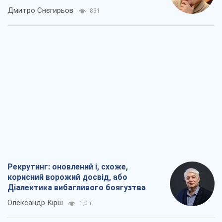
окупантів
Дмитро Снєгирьов
831
Рекрутинг: оновлений і, схоже,
корисний ворожий досвід, або
Діалектика вибагливого боягузтва
Олександр Кірш
1,0 т.