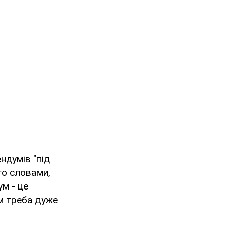
ндумів "під
го словами,
ум - це
м треба дуже