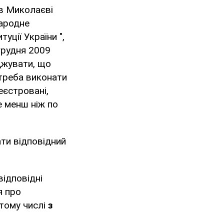
 в Миколаєві
народне
уції України ",
грудня 2009
джувати, що
 треба виконати
еєстровані,
е менш ніж по
ати відповідний
ідповідні
я про
 тому числі
з