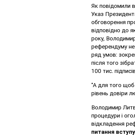
Як повідомили в
Указ Президент
обговорення про
відповідно до я
року, Володимир
референдуму не 
ряд умов: зокрем
після того зібра
100 тис. підписі
"А для того щоб
рівень довіри лю
Володимир Литви
процедури і ого
відкладення реф
питання вступ