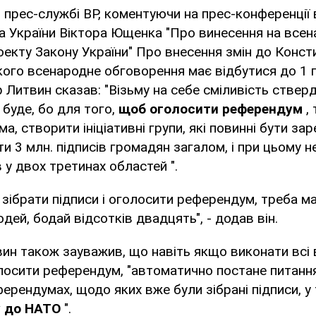
 прес-службі ВР, коментуючи на прес-конференції
а України Віктора Ющенка "Про винесення на все
екту Закону України" Про внесення змін до Констит
кого всенародне обговорення має відбутися до 1 
 Литвин сказав: "Візьму на себе сміливість ствер
буде, бо для того,
щоб оголосити референдум
,
а, створити ініціативні групи, які повинні бути зар
ти 3 млн. підписів громадян загалом, і при цьому н
в у двох третинах областей ".
 зібрати підписи і оголосити референдум, треба м
дей, бодай відсотків двадцять", - додав він.
н також зауважив, що навіть якщо виконати всі в
лосити референдум, "автоматично постане питанн
ерендумах, щодо яких вже були зібрані підписи, у
у до НАТО
".