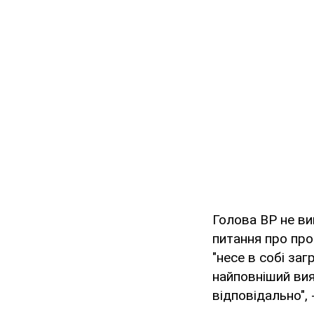
Голова ВР не ви
питання про про
"несе в собі заг
найповніший вия
відповідально", 