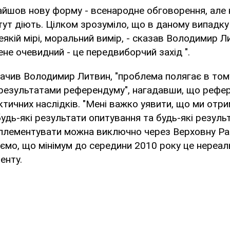
йшов нову форму - всенародне обговорення, але н
тут діють. Цілком зрозуміло, що в даному випадку
деякій мірі, моральний вимір, - сказав Володимир Ли
не очевидний - це передвиборчий захід ".
начив Володимир Литвин, "проблема полягає в тому
результатами референдуму", нагадавши, що рефе
ктичних наслідків. "Мені важко уявити, що ми отри
удь-які результати опитування та будь-які резуль
плементувати можна виключно через Верховну Рад
мо, що мінімум до середини 2010 року це нереальн
енту.