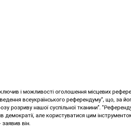
ключив і можливості оголошення місцевих рефере
ведення всеукраїнського референдуму", що, за йо
розу розриву нашої суспільної тканини". "Референд
в демократії, але користуватися цим інструменто
- заявив він.