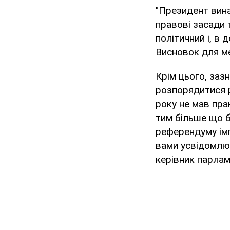
"Президент вина
правові засади 
політичний і, в 
Висновок для ме
Крім цього, заз
розпорядитися 
року не мав пра
тим більше що б
референдуму ім
вами усвідомлює
керівник парлам