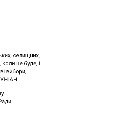
ьких, селищних,
 коли це буде, і
ві вибори,
 УНІАН.
ну
Ради.