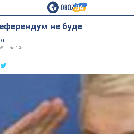
Референдум не буде
ика
59
1,2 т.