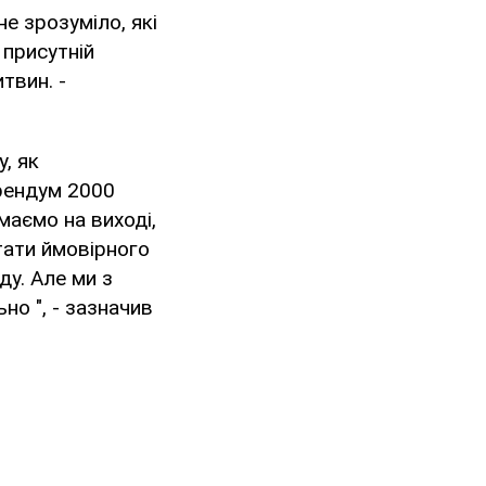
е зрозуміло, які
 присутній
твин. -
, як
рендум 2000
маємо на виході,
тати ймовірного
у. Але ми з
о ", - зазначив