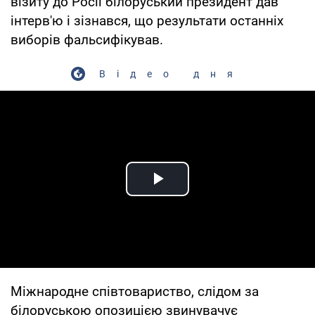
візиту до Росії білоруський президент дав
інтерв'ю і зізнався, що результати останніх
виборів фальсифікував.
Відео дня
Play Video
Міжнародне співтовариство, слідом за
білоруською опозицією звинувачує