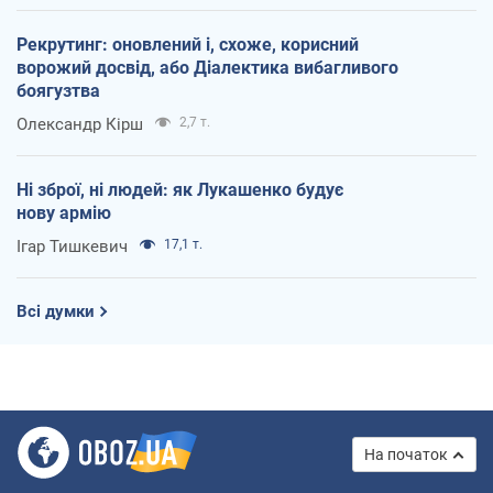
Рекрутинг: оновлений і, схоже, корисний
ворожий досвід, або Діалектика вибагливого
боягузтва
Олександр Кірш
2,7 т.
Ні зброї, ні людей: як Лукашенко будує
нову армію
Ігар Тишкевич
17,1 т.
Всі думки
На початок