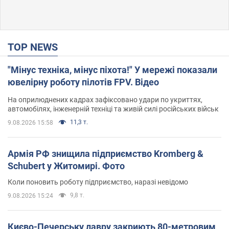
TOP NEWS
"Мінус техніка, мінус піхота!" У мережі показали
ювелірну роботу пілотів FPV. Відео
На оприлюднених кадрах зафіксовано удари по укриттях,
автомобілях, інженерній техніці та живій силі російських військ
11,3 т.
9.08.2026 15:58
Армія РФ знищила підприємство Kromberg &
Schubert у Житомирі. Фото
Коли поновить роботу підприємство, наразі невідомо
9,8 т.
9.08.2026 15:24
Києво-Печерську лавру закриють 80-метровим