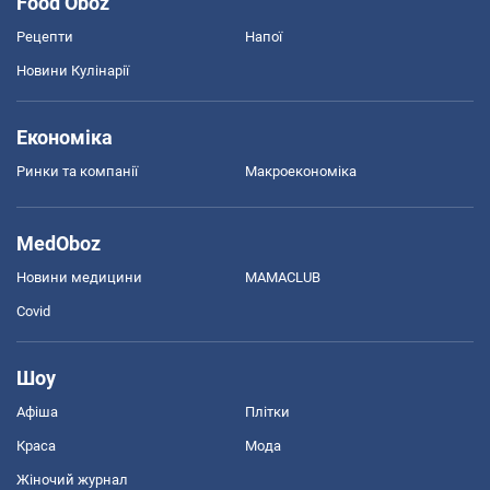
Food Oboz
Рецепти
Напої
Новини Кулінарії
Економіка
Ринки та компанії
Макроекономіка
MedOboz
Новини медицини
MAMACLUB
Covid
Шоу
Афіша
Плітки
Краса
Мода
Жіночий журнал