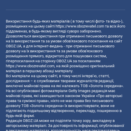
Використання будь-яких матеріалів ( в тому числі фото- та відео-),
розміщених на цьому сайті
https://www.obozrevatel.com
та всіх його
піддоменах, в будь-якому вигляді суворо заборонено.
Дозволяється використання при отриманні письмового дозволу
на їх використання та за умови обов'язкового посилання на сайт
OBOZ.UA, а для інтернет-видань - при отриманні письмового
дозволу на їх використання та за умови обов'язкового
розміщення прямого, відкритого для пошукових систем,
гіперпосилання на сторінку OBOZ.UA за посиланням
https://www.obozrevatel.com
, на якій розміщено оригінальний
матеріал в першому абзаці матеріалу.
Всі матеріали на цьому сайті, в тому числі інтерв’ю, статті,
дослідження – є службовими творами журналістів редакції,
виключні майнові права на які належать ТОВ «Золота середина».
На всі опубліковані фотоматеріали Getty Images редакція має
майнові права, які захищаються законом України «Про авторські
права та суміжні права», ніхто не має права без письмового
дозволу ТОВ «Золота середина» їх використовувати, вони не
підлягають подальшому відтворенню, перекладу, поширенню в
будь-якій формі.
Редакція OBOZ.UA може не поділяти точку зору, викладену в
авторському матеріалі. За достовірність інформації, опублікованої
в рекламних матеріалах, відповідальність несе рекламодавець.