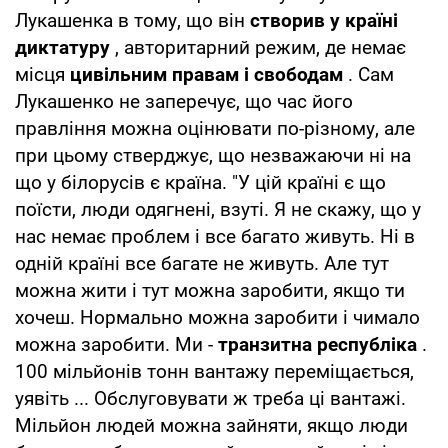
Лукашенка в тому, що він
створив у країні
диктатуру
, авторитарний режим, де немає
місця
цивільним правам і свободам
. Сам
Лукашенко не заперечує, що час його
правління можна оцінювати по-різному, але
при цьому стверджує, що незважаючи ні на
що у білорусів є країна. "У цій країні є що
поїсти, люди одягнені, взуті. Я не скажу, що у
нас немає проблем і все багато живуть. Ні в
одній країні все багате не живуть. Але тут
можна жити і тут можна заробити, якщо ти
хочеш. Нормально можна заробити і чимало
можна заробити. Ми -
транзитна республіка
.
100 мільйонів тонн вантажу переміщається,
уявіть ... Обслуговувати ж треба ці вантажі.
Мільйон людей можна зайняти, якщо люди