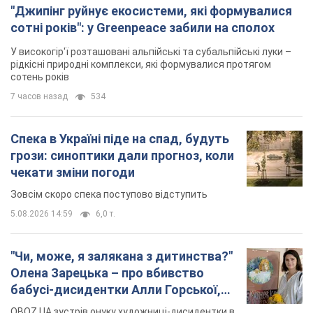
"Джипінг руйнує екосистеми, які формувалися
сотні років": у Greenpeace забили на сполох
У високогір'ї розташовані альпійські та субальпійські луки –
рідкісні природні комплекси, які формувалися протягом
сотень років
7 часов назад
534
Спека в Україні піде на спад, будуть
грози: синоптики дали прогноз, коли
чекати зміни погоди
Зовсім скоро спека поступово відступить
5.08.2026 14:59
6,0 т.
"Чи, може, я залякана з дитинства?"
Олена Зарецька – про вбивство
бабусі-дисидентки Алли Горської,
критику Дмитра Стуса та втечу в
OBOZ.UA зустрів онуку художниці-дисидентки в