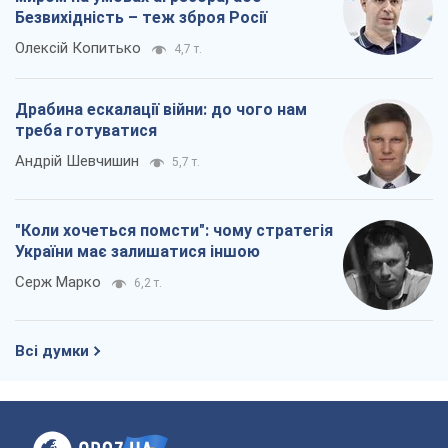
Безвихідність – теж зброя Росії
Олексій Копитько
4,7 т.
Драбина ескалації війни: до чого нам
треба готуватися
Андрій Шевчишин
5,7 т.
"Коли хочеться помсти": чому стратегія
України має залишатися іншою
Серж Марко
6,2 т.
Всі думки