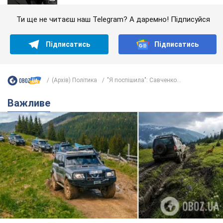
Ти ще не читаєш наш Telegram? А даремно! Підписуйся
Підписатись
Підписатись
(Архів) Політика
"Я поспішила": Савченко...
Важливе