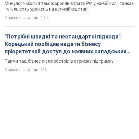
Минулого місяця також зросли втрати РФ у живій силі, танках
та кількість уражень на великій відстані
9 часов назад
4,6 т.
"Потрібні швидкі та нестандартні підходи":
Корецький пообіцяв надати бізнесу
пріоритетний доступ до наявних складських
приміщень
Так чи так, бізнес після обстрілів отримає підтримку
5 часов назад
966