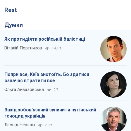
Rest
Думки
Як протидіяти російській балістиці
Віталій Портников
14,1 т.
Попри все, Київ вистоїть. Бо здатися
означає втратити все
Ольга Айвазовська
9,7 т.
Захід зобов'язаний зупинити путінський
геноцид українців
Леонід Невзлін
2,8 т.