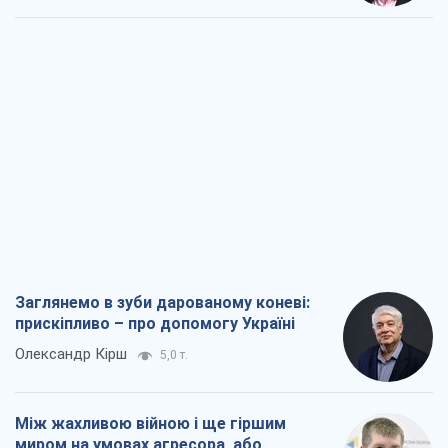
Заглянемо в зуби дарованому коневі:
прискіпливо – про допомогу Україні
Олександр Кірш
5,0 т.
Між жахливою війною і ще гіршим
миром на умовах агресора, або