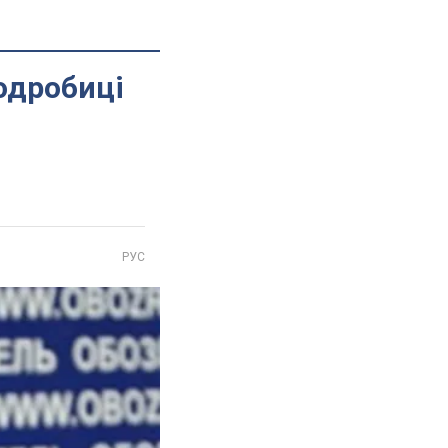
одробиці
РУС