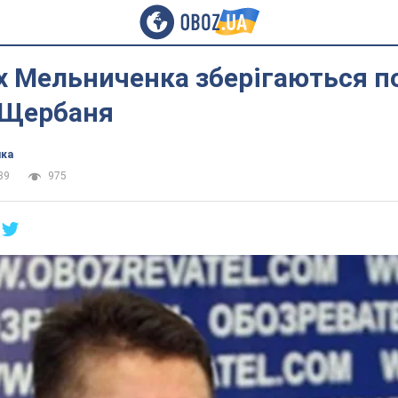
х Мельниченка зберігаються п
 Щербаня
ика
39
975