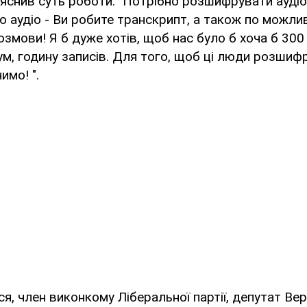
яснив суть роботи: "Потрібно розшифрувати ауді
ю аудіо - Ви робите транскрипт, а також по можли
розмови! Я б дуже хотів, щоб нас було б хоча б 300
ум, годину записів. Для того, щоб ці люди розшифр
имо! ".
я, член виконкому Ліберальної партії, депутат Ве