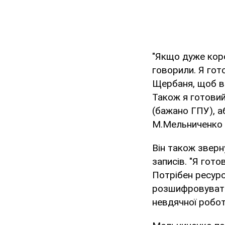
"Якщо дуже коро
говорили. Я гот
Щербаня, щоб ві
Також я готовий
(бажано ГПУ), аб
М.Мельниченко н
Він також звер
записів. "Я гот
Потрібен ресурс
розшифровувати
невдячної роботи