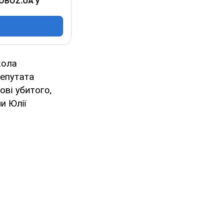
 OBOZ.UA у
кола
епутата
ові убитого,
и Юлії