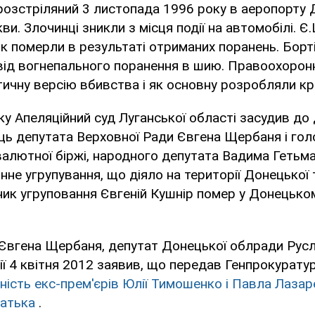
озстріляний 3 листопада 1996 року в аеропорту 
ви. Злочинці зникли з місця події на автомобілі. Є
ік померли в результаті отриманих поранень. Борт
 від вогнепального поранення в шию. Правоохоронн
ичну версію вбивства і як основну розробляли кр
оку Апеляційний суд Луганської області засудив до
ць депутата Верховної Ради Євгена Щербаня і гол
валютної біржі, народного депутата Вадима Гетьма
нне угрупування, що діяло на території Донецької 
ник угруповання Євгеній Кушнір помер у Донецько
 Євгена Щербаня, депутат Донецької облради Рус
ї 4 квітня 2012 заявив, що передав Генпрокурату
ість екс-прем'єрів Юлії Тимошенко і Павла Лазар
батька
.