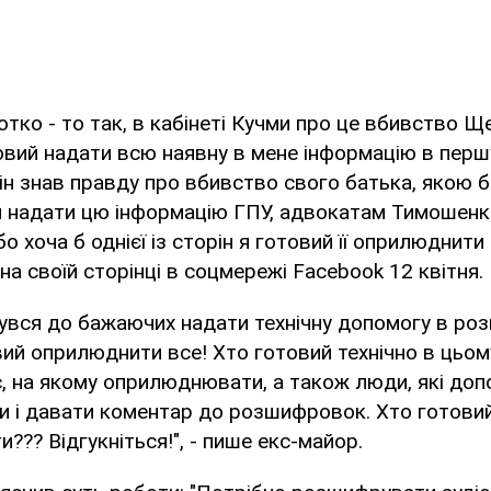
тко - то так, в кабінеті Кучми про це вбивство Щ
овий надати всю наявну в мене інформацію в першу
н знав правду про вбивство свого батька, якою б 
 надати цю інформацію ГПУ, адвокатам Тимошенко.
о хоча б однієї із сторін я готовий її оприлюднити 
а своїй сторінці в соцмережі Facebook 12 квітня.
нувся до бажаючих надати технічну допомогу в ро
овий оприлюднити все! Хто готовий технічно в цьом
, на якому оприлюднювати, а також люди, які до
 і давати коментар до розшифровок. Хто готовий 
??? Відгукніться!", - пише екс-майор.