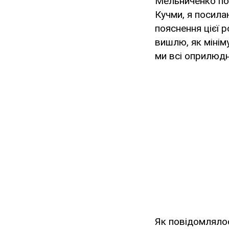
Мельниченко по
Кучми, я посила
пояснення цієї 
вишлю, як мінім
ми всі оприлюдн
Як повідомлялос