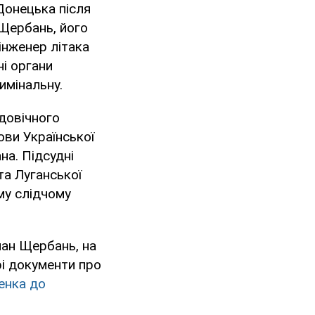
Донецька після
.Щербань, його
інженер літака
і органи
имінальну.
 довічного
ови Української
на. Підсудні
та Луганської
му слідчому
лан Щербань, на
рі документи про
енка до