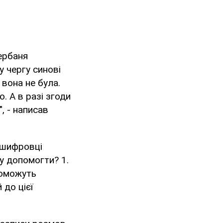
ербаня
 чергу синові
вона не була.
 А в разі згоди
", - написав
зшифровці
у допомогти? 1.
поможуть
до цієї