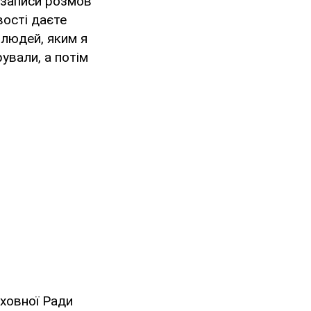
озаписи розмов
вості даєте
 людей, яким я
ували, а потім
рховної Ради