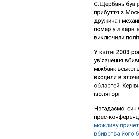
Є.Щербань був р
прибуття з Моск
дружина і механ
помер у лікарні
виключили політ
У квітні 2003 р
ув'язнення вбив
міжбанківської 
входили в злочи
областей. Керів
ізоляторі.
Нагадаємо, син
прес-конференці
можливу причетн
вбивства його 