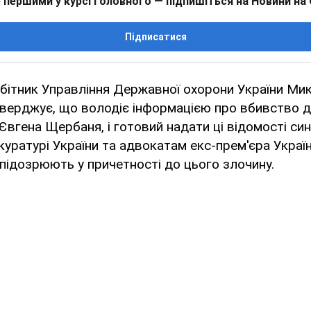
 першими у курсі головного — підпишіться на Новини на
Підписатися
бітник Управління Державної охорони України Ми
верджує, що володіє інформацією про вбивство д
Євгена Щербаня, і готовий надати ці відомості син
куратурі України та адвокатам екс-прем'єра Україн
підозрюють у причетності до цього злочину.