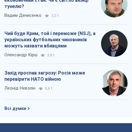
економічний стан. Чи є світло вкінці
тунелю?
Вадим Денисенко
3,2 т.
Чий буде Крим, той і переможе (NSJ), а
українських футбольних чиновників
можуть назвати вбивцями
Олександр Кірш
3,8 т.
Захід проспав загрозу: Росія може
перевірити НАТО війною
Леонід Невзлін
6,6 т.
Всі думки