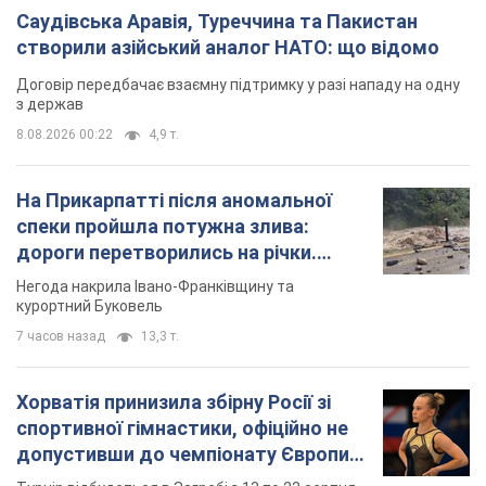
Саудівська Аравія, Туреччина та Пакистан
створили азійський аналог НАТО: що відомо
Договір передбачає взаємну підтримку у разі нападу на одну
з держав
8.08.2026 00:22
4,9 т.
На Прикарпатті після аномальної
спеки пройшла потужна злива:
дороги перетворились на річки.
Відео
Негода накрила Івано-Франківщину та
курортний Буковель
7 часов назад
13,3 т.
Хорватія принизила збірну Росії зі
спортивної гімнастики, офіційно не
допустивши до чемпіонату Європи
основних спортсменів