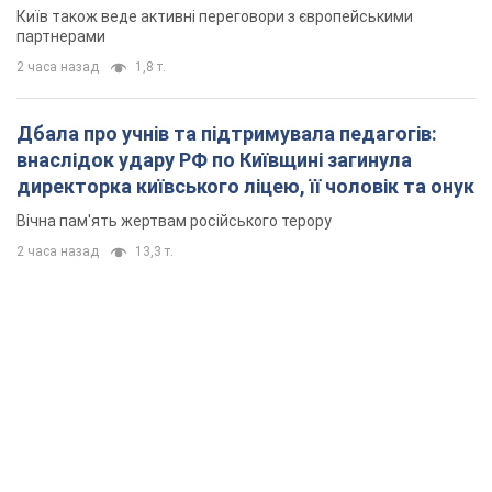
Київ також веде активні переговори з європейськими
партнерами
2 часа назад
1,8 т.
Дбала про учнів та підтримувала педагогів:
внаслідок удару РФ по Київщині загинула
директорка київського ліцею, її чоловік та онук
Вічна пам'ять жертвам російського терору
2 часа назад
13,3 т.