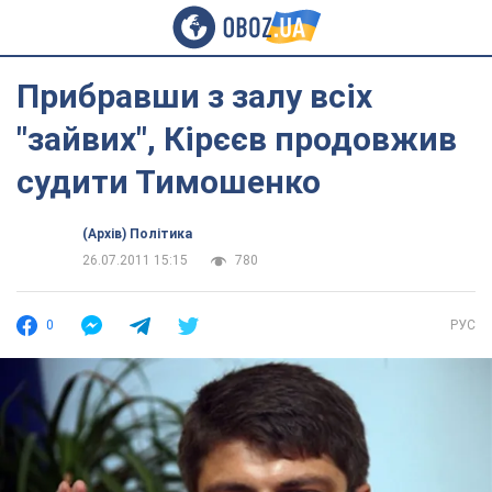
Прибравши з залу всіх
"зайвих", Кірєєв продовжив
судити Тимошенко
(Архів) Політика
26.07.2011 15:15
780
0
РУС