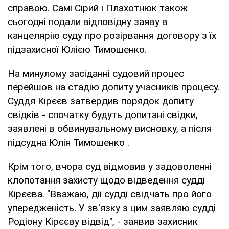
справою. Самі Сірий і Плахотнюк також
сьогодні подали відповідну заяву в
канцелярію суду про розірвання договору з їх
підзахисної Юлією Тимошенко.
На минулому засіданні судовий процес
перейшов на стадію допиту учасників процесу.
Суддя Кірєєв затвердив порядок допиту
свідків - спочатку будуть допитані свідки,
заявлені в обвинувальному висновку, а після
підсудна Юлія Тимошенко .
Крім того, вчора суд відмовив у задоволенні
клопотання захисту щодо відведення судді
Кірєєва. "Вважаю, дії судді свідчать про його
упередженість. У зв'язку з цим заявляю судді
Родіону Кірєєву відвід", - заявив захисник