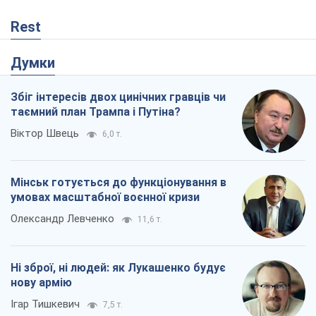
Rest
Думки
Збіг інтересів двох цинічних гравців чи
таємний план Трампа і Путіна?
Віктор Швець
6,0 т.
Мінськ готується до функціонування в
умовах масштабної воєнної кризи
Олександр Левченко
11,6 т.
Ні зброї, ні людей: як Лукашенко будує
нову армію
Ігар Тишкевич
7,5 т.