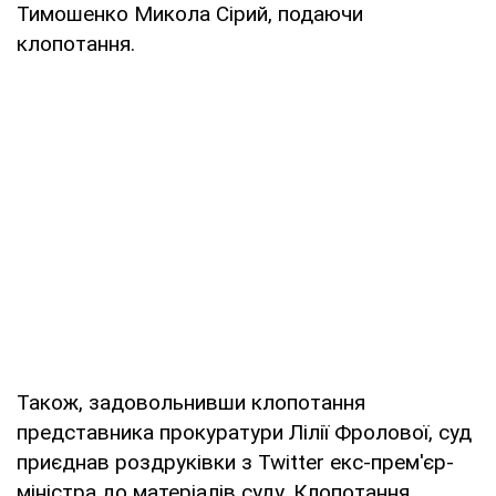
Тимошенко Микола Сірий, подаючи
клопотання.
Також, задовольнивши клопотання
представника прокуратури Лілії Фролової, суд
приєднав роздруківки з Twitter екс-прем'єр-
міністра до матеріалів суду. Клопотання