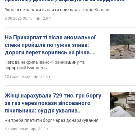
Україні не завадить взяти приклад із країн Європи
8.08.2026 05:10
2,0 т.
На Прикарпатті після аномальної
спеки пройшла потужна злива:
дороги перетворились на річки.
Відео
Негода накрила Івано-Франківщину та
курортний Буковель
12 годин тому
24,5 т.
Жінці нарахували 729 тис. грн боргу
за газ через покази зіпсованого
лічильника: суддя ухвалив
неочікуване рішення
Чи треба платити борг через донарахування
6 годин тому
30,9 т.