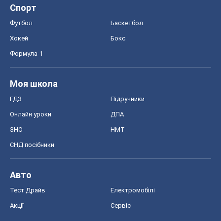
Спорт
Футбол
Баскетбол
Хокей
Бокс
Формула-1
Моя школа
ГДЗ
Підручники
Онлайн уроки
ДПА
ЗНО
НМТ
СНД посібники
Авто
Тест Драйв
Електромобілі
Акції
Сервіс