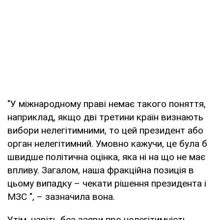
"У міжнародному праві немає такого поняття,
наприклад, якщо дві третини країн визнають
вибори нелегітимними, то цей президент або
орган нелегітимний. Умовно кажучи, це була б
швидше політична оцінка, яка ні на що не має
впливу. Загалом, наша фракційна позиція в
цьому випадку – чекати рішення президента і
МЗС ", – зазначила вона.
Утім, навіть без заяви про нелегітимність