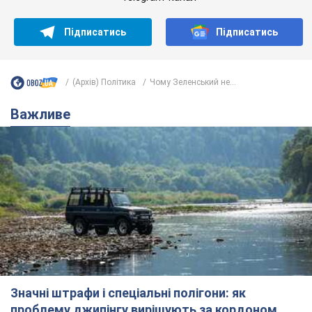
Підписатись
Підписатись
(Архів) Політика
Чому Зеленський не...
Важливе
Значні штрафи і спеціальні полігони: як
проблему джипінгу вирішують за кордоном