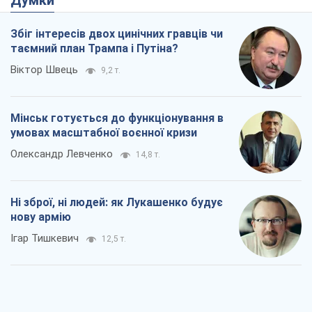
Думки
Збіг інтересів двох цинічних гравців чи
таємний план Трампа і Путіна?
Віктор Швець
9,2 т.
Мінськ готується до функціонування в
умовах масштабної воєнної кризи
Олександр Левченко
14,8 т.
Ні зброї, ні людей: як Лукашенко будує
нову армію
Ігар Тишкевич
12,5 т.