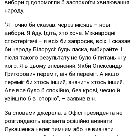
вибори q допомогли б заспокоїти хвилювання
народу.
"Я точно би сказав: через місяць – нові
вибори. Я йду. Ідіть, хто хоче. Міжнародні
спостерігачі – я всіх би запросив, всіх. І сказав
би народу Білорусі: будь ласка, вибирайте. І
після такого результату не було б питань ні у
кого. Я в цьому впевнений. Якби Олександр
Григорович переміг, він би переміг. А якщо
переміг би хтось інший, значить хтось інший.
Але все було б спокійно, без крові, чесно й
увійшло б в історію", – заявив він.
За словами джерела, в Офісі президента не
розглядають варіанта офіційно визнати
Лукашенка нелегітимним або не визнати