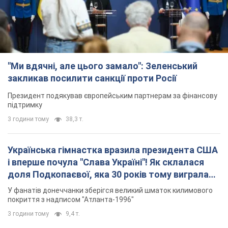
"Ми вдячні, але цього замало": Зеленський
закликав посилити санкції проти Росії
Президент подякував європейським партнерам за фінансову
підтримку
3 години тому
38,3 т.
Українська гімнастка вразила президента США
і вперше почула "Слава Україні"! Як склалася
доля Подкопаєвої, яка 30 років тому виграла
"золото" Олімпіади
У фанатів донеччанки зберігся великий шматок килимового
покриття з надписом "Атланта-1996"
3 години тому
9,4 т.