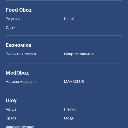
Food Oboz
Рецепти
Напої
Дієти
Економіка
Ринки та компанії
Макроекономіка
MedOboz
Новини медицини
MAMACLUB
Шоу
Афіша
Плітки
Краса
Мода
Жіночий журнал