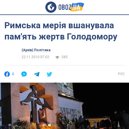
Римська мерія вшанувала
пам'ять жертв Голодомору
(Архів) Політика
22.11.2010 07:02
585
0
РУС