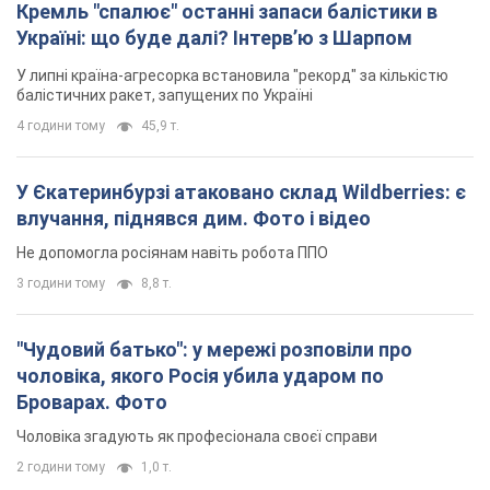
Кремль "спалює" останні запаси балістики в
Україні: що буде далі? Інтерв’ю з Шарпом
У липні країна-агресорка встановила "рекорд" за кількістю
балістичних ракет, запущених по Україні
4 години тому
45,9 т.
У Єкатеринбурзі атаковано склад Wildberries: є
влучання, піднявся дим. Фото і відео
Не допомогла росіянам навіть робота ППО
3 години тому
8,8 т.
"Чудовий батько": у мережі розповіли про
чоловіка, якого Росія убила ударом по
Броварах. Фото
Чоловіка згадують як професіонала своєї справи
2 години тому
1,0 т.