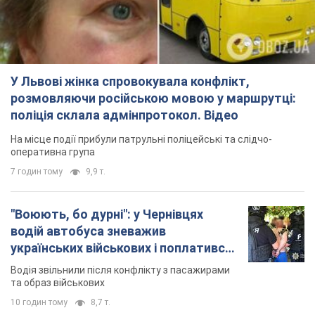
У Львові жінка спровокувала конфлікт,
розмовляючи російською мовою у маршрутці:
поліція склала адмінпротокол. Відео
На місце події прибули патрульні поліцейські та слідчо-
оперативна група
7 годин тому
9,9 т.
"Воюють, бо дурні": у Чернівцях
водій автобуса зневажив
українських військових і поплатився.
Відео
Водія звільнили після конфлікту з пасажирами
та образ військових
10 годин тому
8,7 т.