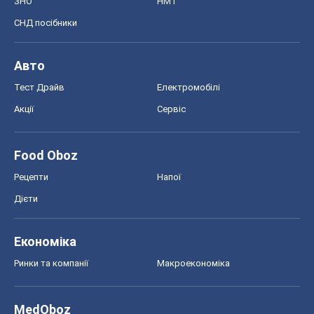
ЗНО
НМТ
СНД посібники
Авто
Тест Драйв
Електромобілі
Акції
Сервіс
Food Oboz
Рецепти
Напої
Дієти
Економіка
Ринки та компанії
Макроекономіка
MedOboz