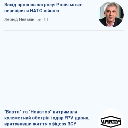
Захід проспав загрозу: Росія може
перевірити НАТО війною
Леонід Невзлін
3,1 т.
"Варта" та "Новатор" витримали
кулеметний обстріл і удар FPV-дрона,
врятувавши життя офіцеру ЗСУ