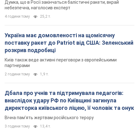
Думка, що в Росії закінчаться балістичні ракети, вкрай
небезпечна, наголосив експерт
4 години тому
25,2 т.
Україна має домовленості на щомісячну
поставку ракет до Patriot від США: Зеленський
розкрив подробиці
Київ також веде активні переговори з європейськими
партнерами
2 години тому
1,9 т.
Дбала про учнів та підтримувала педагогів:
внаслідок удару РФ по Київщині загинула
директорка київського ліцею, її чоловік та онук
Вічна пам'ять жертвам російського терору
3 години тому
13,4 т.