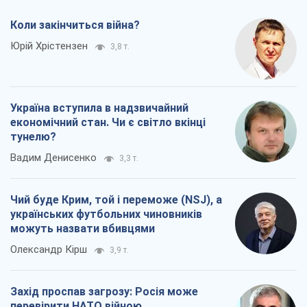
Коли закінчиться війна?
Юрій Хрістензен
3,8 т.
Україна вступила в надзвичайний
економічний стан. Чи є світло вкінці
тунелю?
Вадим Денисенко
3,3 т.
Чий буде Крим, той і переможе (NSJ), а
українських футбольних чиновників
можуть назвати вбивцями
Олександр Кірш
3,9 т.
Захід проспав загрозу: Росія може
перевірити НАТО війною