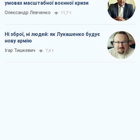
умовах масштабної воєнної кризи
Олександр Левченко
11,7 т.
Ні зброї, ні людей: як Лукашенко будує
нову армію
Ігар Тишкевич
7,6 т.