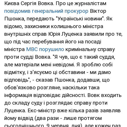
Києва Сергія Вовка. Про це журналістам
повідомив генеральний прокурор
Віктор
Пшонка, передають "Українські новини". Як
відомо, захисники колишнього міністра
внутрішніх справ Юрія Луценка заявили про те,
що під час перебування його на посаді
міністра
МВС порушило
кримінальну справу
проти судді Вовка. "Я чув, що є такий суддя,
але матеріали мені невідомі. Я зроблю собі
відмітку, і з'ясуємо ці обставини - ми дамо
відповідь", - сказав Пшонка, додавши, що
обов'язково розгляне, наскільки така
інформація відповідає дійсності. Вовк входить
до складу суду і розглядає справу проти
Луценка. Екс-міністр вже кілька разів заявляв
йому відвід (два рази - лише протягом
сьогоднішнього, 9 червня, дня), але кожен раз