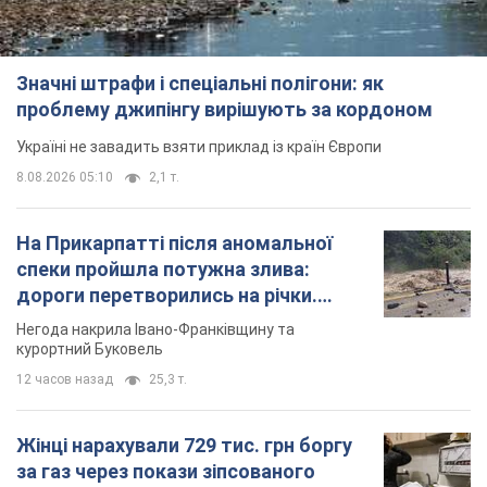
Значні штрафи і спеціальні полігони: як
проблему джипінгу вирішують за кордоном
Україні не завадить взяти приклад із країн Європи
8.08.2026 05:10
2,1 т.
На Прикарпатті після аномальної
спеки пройшла потужна злива:
дороги перетворились на річки.
Відео
Негода накрила Івано-Франківщину та
курортний Буковель
12 часов назад
25,3 т.
Жінці нарахували 729 тис. грн боргу
за газ через покази зіпсованого