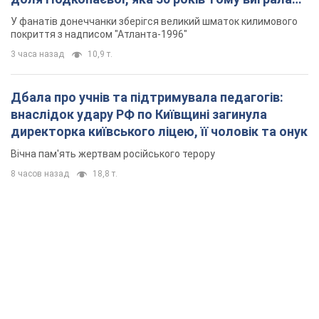
"золото" Олімпіади
У фанатів донеччанки зберігся великий шматок килимового
покриття з надписом "Атланта-1996"
3 часа назад
10,9 т.
Дбала про учнів та підтримувала педагогів:
внаслідок удару РФ по Київщині загинула
директорка київського ліцею, її чоловік та онук
Вічна пам'ять жертвам російського терору
8 часов назад
18,8 т.