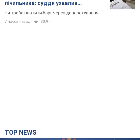
лічильника: суддя ухвалив
неочікуване рішення
Чи треба платити борг через донарахування
7 часов назад
30,9 т.
TOP NEWS