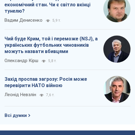
економічний стан. Чи є світло вкінці
тунелю?
Вадим Денисенко
5,9 т.
Чий буде Крим, той і переможе (NSJ), а
українських футбольних чиновників
можуть назвати вбивцями
Олександр Кірш
5,8 т.
Захід проспав загрозу: Росія може
перевірити НАТО війною
Леонід Невзлін
7,6 т.
Всі думки