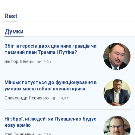
Rest
Думки
Збіг інтересів двох цинічних гравців чи
таємний план Трампа і Путіна?
Віктор Швець
9,3 т.
Мінськ готується до функціонування в
умовах масштабної воєнної кризи
Олександр Левченко
14,9 т.
Ні зброї, ні людей: як Лукашенко будує
нову армію
Ігар Тишкевич
12,6 т.