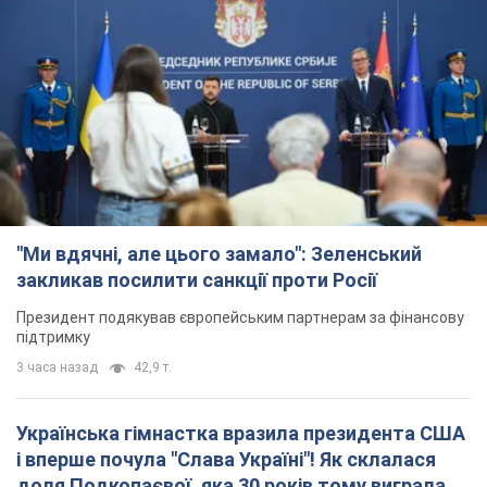
"Ми вдячні, але цього замало": Зеленський
закликав посилити санкції проти Росії
Президент подякував європейським партнерам за фінансову
підтримку
3 часа назад
42,9 т.
Українська гімнастка вразила президента США
і вперше почула "Слава Україні"! Як склалася
доля Подкопаєвої, яка 30 років тому виграла