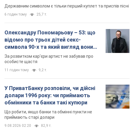
Державним символом є тільки перший куплет та приспів пісні
6 годин тому
25,7 т.
Олександру Пономарьову – 53: що
відомо про трьох дітей секс-
символа 90-х та який вигляд вони
мають
За розвитком кар'єри артист не забував про
особисте щастя
11 годин тому
9,2 т.
У ПриватБанку розповіли, чи дійсні
долари 1996 року: чи приймають
обмінники та банки такі купюри
Що робити, якщо банки та обмінні пункти не
приймають старі долари
9.08.2026 02:20
82,9 т.