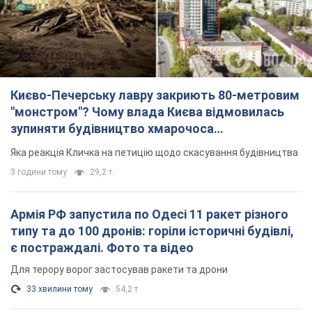
Києво-Печерську лавру закриють 80-метровим
"монстром"? Чому влада Києва відмовилась
зупиняти будівництво хмарочоса
"московського вірянина"
Яка реакція Кличка на петицію щодо скасування будівництва
3 години тому
29,2 т.
Армія РФ запустила по Одесі 11 ракет різного
типу та до 100 дронів: горіли історичні будівлі,
є постраждалі. Фото та відео
Для терору ворог застосував ракети та дрони
33 хвилини тому
54,2 т.