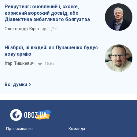
Рекрутинг: оновлений і, схоже,
корисний ворожий досвід, або
Діалектика вибагливого боягузтва
Олександр Кірш
1,7 т.
Ні зброї, ні людей: як Лукашенко будує
нову армію
Ігар Тишкевич
16,6 т.
Всі думки
Про компанію
Команда