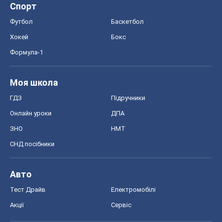
Спорт
Футбол
Баскетбол
Хокей
Бокс
Формула-1
Моя школа
ГДЗ
Підручники
Онлайн уроки
ДПА
ЗНО
НМТ
СНД посібники
Авто
Тест Драйв
Електромобілі
Акції
Сервіс