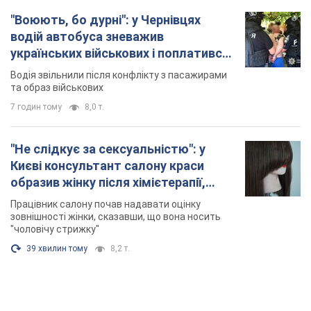
"Воюють, бо дурні": у Чернівцях
водій автобуса зневажив
українських військових і поплатився.
Відео
Водія звільнили після конфлікту з пасажирами
та образ військових
7 годин тому
8,0 т.
"Не слідкує за сексуальністю": у
Києві консультант салону краси
образив жінку після хімієтерапії,
розгорівся скандал. Фото
Працівник салону почав надавати оцінку
зовнішності жінки, сказавши, що вона носить
"чоловічу стрижку"
39 хвилин тому
8,2 т.