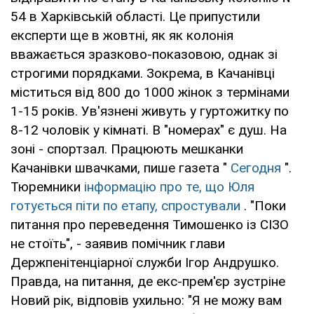
54 в Харківській області. Це припустили
експерти ще в жовтні, як як колонія
вважається зразково-показовою, однак зі
строгими порядками. Зокрема, в Качанівці
міститься від 800 до 1000 жінок з термінами
1-15 років. Ув'язнені живуть у гуртожитку по
8-12 чоловік у кімнаті. В "номерах" є душ. На
зоні - спортзал. Працюють мешканки
Качанівки швачками, пише газета "
Сегодня
".
Тюремники
інформацію про те, що Юля
готується піти по етапу, спростували
. "Поки
питання про переведення Тимошенко із СІЗО
не стоїть", - заявив помічник глави
Держпенітенціарної служби Ігор Андрушко.
Правда, на питання, де екс-прем'єр зустріне
Новий рік, відповів ухильно: "Я не можу вам