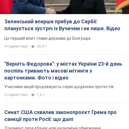
Зеленський вперше прибув до Сербії:
планується зустріч із Вучичем і не лише. Відео
Це перший візит глави держави до Бєлграда
4 години тому
50,9 т.
"Верніть Федорова": у містах України 23-й день
поспіль тривають масові мітинги з
картонками. Фото і відео
Учасники акцій продовжують серію щоденних протестів
2 години тому
1,6 т.
Сенат США схвалив законопроєкт Грема про
санкції проти Росії: що далі
Документ передбачає нові економічні обмеження