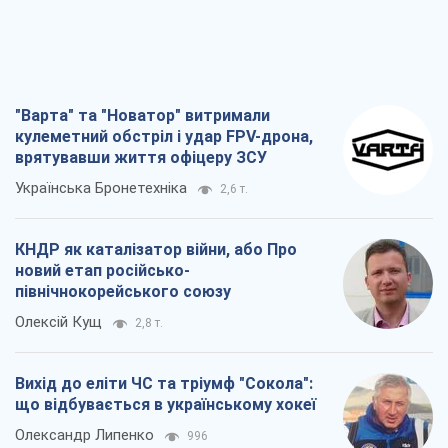
"Варта" та "Новатор" витримали
кулеметний обстріл і удар FPV-дрона,
врятувавши життя офіцеру ЗСУ
Українська Бронетехніка
2,6 т.
КНДР як каталізатор війни, або Про
новий етап російсько-
північнокорейського союзу
Олексій Кущ
2,8 т.
Вихід до еліти ЧС та тріумф "Сокола":
що відбувається в українському хокеї
Олександр Липенко
996