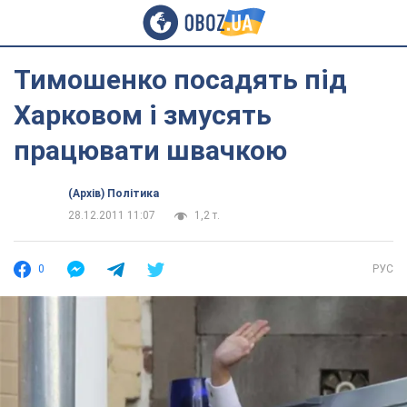
Тимошенко посадять під
Харковом і змусять
працювати швачкою
(Архів) Політика
28.12.2011 11:07
1,2 т.
0
РУС