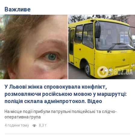
Важливе
У Львові жінка спровокувала конфлікт,
розмовляючи російською мовою у маршрутці:
поліція склала адмінпротокол. Відео
На місце події прибули патрульні поліцейські та слідчо-
оперативна група
4 години тому
8,3 т.