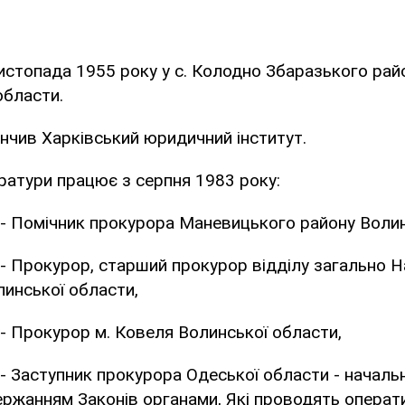
стопада 1955 року у с. Колодно Збаразького рай
области.
інчив Харківський юридичний інститут.
ратури працює з серпня 1983 року:
 - Помічник прокурора Маневицького району Волин
 - Прокурор, старший прокурор відділу загально 
инської области,
 - Прокурор м. Ковеля Волинської области,
 - Заступник прокурора Одеської области - началь
ержанням Законів органами, Які проводять опера