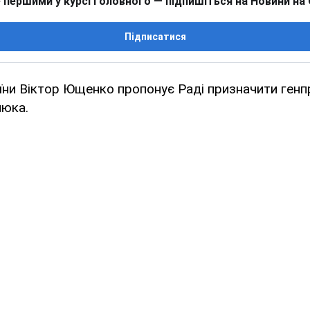
 першими у курсі головного — підпишіться на Новини на
Підписатися
їни Віктор Ющенко пропонує Раді призначити ген
юка.