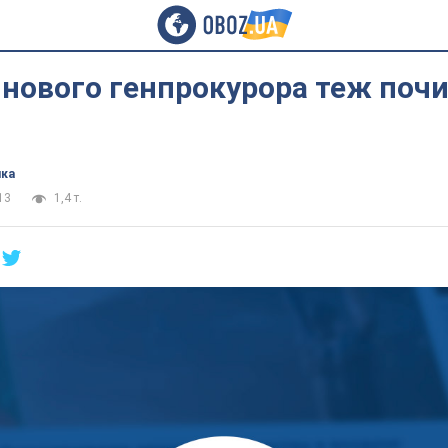
 нового генпрокурора теж поч
ика
13
1,4 т.