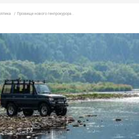
олітика
Прізвище нового генпрокурора...