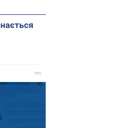
инається
РУС