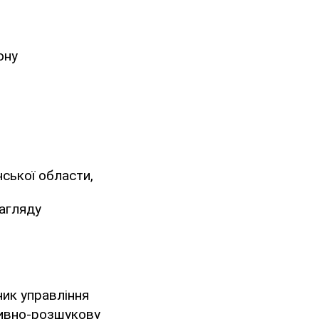
ону
ської области,
Нагляду
ник управління
тивно-розшукову