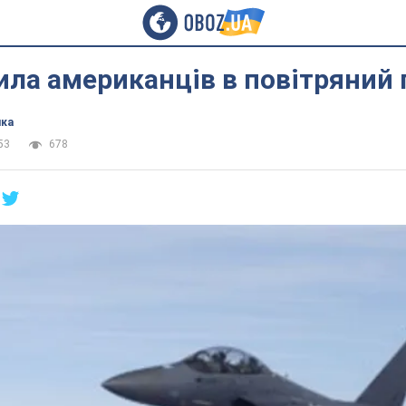
ила американців в повітряний 
ика
53
678