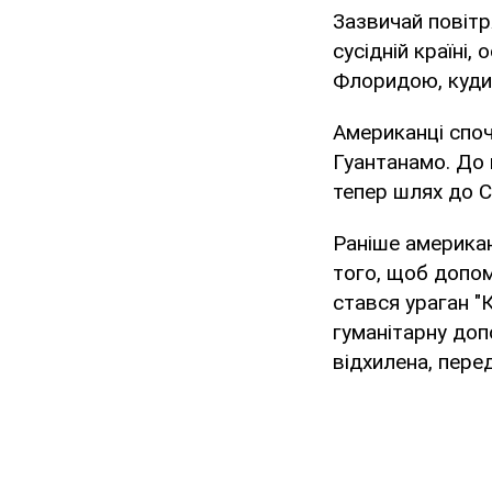
Зазвичай повітр
сусідній країні,
Флоридою, куди
Американці споч
Гуантанамо. До 
тепер шлях до С
Раніше американ
того, щоб допом
стався ураган "
гуманітарну доп
відхилена, пере