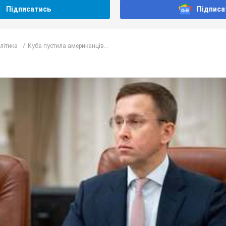
Підписатись
Підписа
олітика
Куба пустила американців...