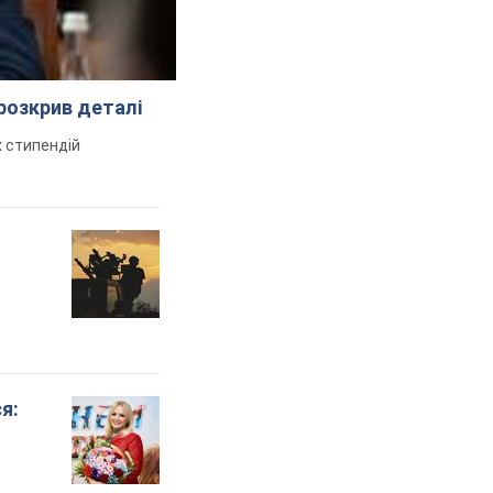
розкрив деталі
 стипендій
я: