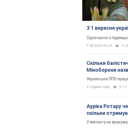
З 1 вересня укр
Одночасно з підвище
7.08.2026 00:29
11,5
Скільки балістич
Міноборони наз
Українська ППО прац
2 години тому
5,1 т.
Ауріка Ротару че
скільки отримув
У виплату не врахува