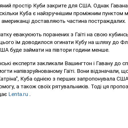
яний простір Куби закрите для США. Однак Гавана
 оскільки Куба є найзручнішим проміжним пунктом між
 американці доставляють частина постраждалих.
атку евакуюють поранених з Гаїті на свою кубинс
цього їм доводилося огинати Кубу на шляху до Фл
ША буде займати на півтори години менше.
ські експерти закликали Вашингтон і Гавану до сп
огти напівзруйнованому Гаїті. Вони відзначали, 
Катріна", Куба однією з перших запропонувала США
омогу, а також своїх рятувальників. Тоді ця пропоз
дає
Lenta.ru
.