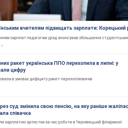
аїнським вчителям підвищать зарплати: Корецький 
нням зарплат педагогам уряд анонсував збільшення студентських
 т.
них ракет українська ППО перехопила в липні: у
вали цифру
ювала в умовах дефіциту ракет-перехоплювачів
рез суд змінила свою пенсію, на яку раніше жалілас
ала співачка
ли зарплатню артистки за час роботи в Чернівецькій філармонії