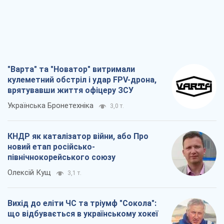
"Варта" та "Новатор" витримали
кулеметний обстріл і удар FPV-дрона,
врятувавши життя офіцеру ЗСУ
Українська Бронетехніка
3,0 т.
КНДР як каталізатор війни, або Про
новий етап російсько-
північнокорейського союзу
Олексій Кущ
3,1 т.
Вихід до еліти ЧС та тріумф "Сокола":
що відбувається в українському хокеї