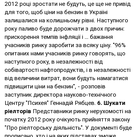
2012 році зростати не будуть, це ще не привід
для того, щоб ціни на бензин в Україні
залишалися на колишньому рівні. Наступного
року паливо буде дорожчати з двох причин:
прискорення темпів інфляції і ... бажання
учасників ринку заробити за всяку ціну. "96%
опитаних нами учасників ринку говорять, що
наступного року, в незалежності від
собівартості нафтопродуктів, і в незалежності
від величини витрат, вони будуть намагатися
підвищити ціни на бензин", - розповів
заступник директора науково-технічного
Центру "Психея" Геннадій Рябцев.
6.
Шукати
ріелторів
Представники ринку нерухомості на
початку 2012 року очікують прийняття закону
"Про ріелторську діяльність". У документі буде
прописано, хто і на яких підставах зможе