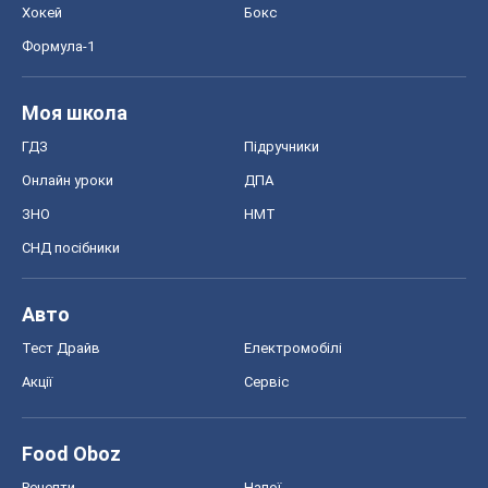
Хокей
Бокс
Формула-1
Моя школа
ГДЗ
Підручники
Онлайн уроки
ДПА
ЗНО
НМТ
СНД посібники
Авто
Тест Драйв
Електромобілі
Акції
Сервіс
Food Oboz
Рецепти
Напої