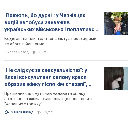
"Воюють, бо дурні": у Чернівцях
водій автобуса зневажив
українських військових і поплатився.
Відео
Водія звільнили після конфлікту з пасажирами
та образ військових
9 часов назад
8,6 т.
"Не слідкує за сексуальністю": у
Києві консультант салону краси
образив жінку після хімієтерапії,
розгорівся скандал. Фото
Працівник салону почав надавати оцінку
зовнішності жінки, сказавши, що вона носить
"чоловічу стрижку"
3 часа назад
13,2 т.