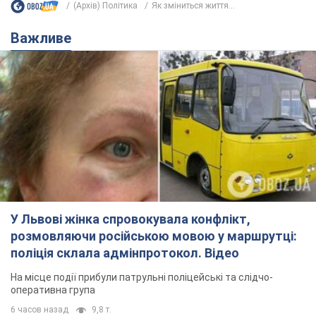
(Архів) Політика
Як зміниться життя...
Важливе
У Львові жінка спровокувала конфлікт,
розмовляючи російською мовою у маршрутці:
поліція склала адмінпротокол. Відео
На місце події прибули патрульні поліцейські та слідчо-
оперативна група
6 часов назад
9,8 т.