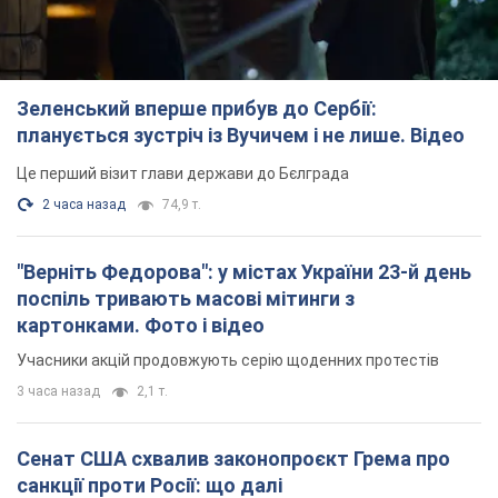
Зеленський вперше прибув до Сербії:
планується зустріч із Вучичем і не лише. Відео
Це перший візит глави держави до Бєлграда
2 часа назад
74,9 т.
"Верніть Федорова": у містах України 23-й день
поспіль тривають масові мітинги з
картонками. Фото і відео
Учасники акцій продовжують серію щоденних протестів
3 часа назад
2,1 т.
Сенат США схвалив законопроєкт Грема про
санкції проти Росії: що далі