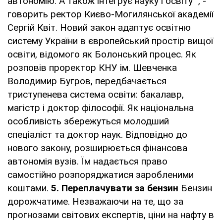
автономію. А також інтегрує науку і освіту ", -
говорить ректор Києво-Могилянської академії
Сергій Квіт. Новий закон адаптує освітню
систему України в європейський простір вищої
освіти, відомого як Болонський процес. Як
розповів проректор КНУ ім. Шевченка
Володимир Бугров, передбачається
триступенева система освіти: бакалавр,
магістр і доктор філософії. Як національна
особливість збережуться молодший
спеціаліст та доктор наук. Відповідно до
нового закону, розширюється фінансова
автономія вузів. Їм надається право
самостійно розпоряджатися заробленими
коштами.
5.
Переплачувати за бензин
Бензин
дорожчатиме. Незважаючи на те, що за
прогнозами світових експертів, ціни на нафту в