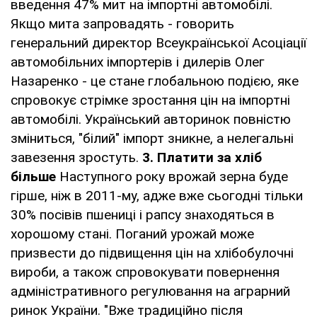
введення 47% мит на імпортні автомобілі.
Якщо мита запровадять - говорить
генеральний директор Всеукраїнської Асоціації
автомобільних імпортерів і дилерів Олег
Назаренко - це стане глобальною подією, яке
спровокує стрімке зростання цін на імпортні
автомобілі. Український авторинок повністю
зміниться, "білий" імпорт зникне, а нелегальні
завезення зростуть.
3.
Платити за хліб
більше
Наступного року врожай зерна буде
гірше, ніж в 2011-му, адже вже сьогодні тільки
30% посівів пшениці і рапсу знаходяться в
хорошому стані. Поганий урожай може
призвести до підвищення цін на хлібобулочні
вироби, а також спровокувати повернення
адміністративного регулювання на аграрний
ринок України. "Вже традиційно після