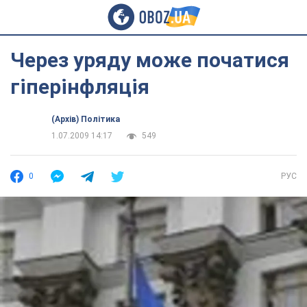
Через уряду може початися
гіперінфляція
(Архів) Політика
1.07.2009 14:17
549
0
РУС