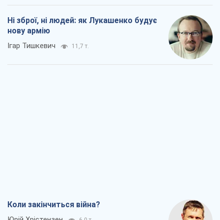
Ні зброї, ні людей: як Лукашенко будує
нову армію
Ігар Тишкевич
11,7 т.
Коли закінчиться війна?
Юрій Хрістензен
6,0 т.