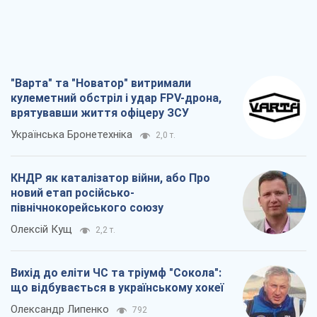
"Варта" та "Новатор" витримали
кулеметний обстріл і удар FPV-дрона,
врятувавши життя офіцеру ЗСУ
Українська Бронетехніка
2,0 т.
КНДР як каталізатор війни, або Про
новий етап російсько-
північнокорейського союзу
Олексій Кущ
2,2 т.
Вихід до еліти ЧС та тріумф "Сокола":
що відбувається в українському хокеї
Олександр Липенко
792