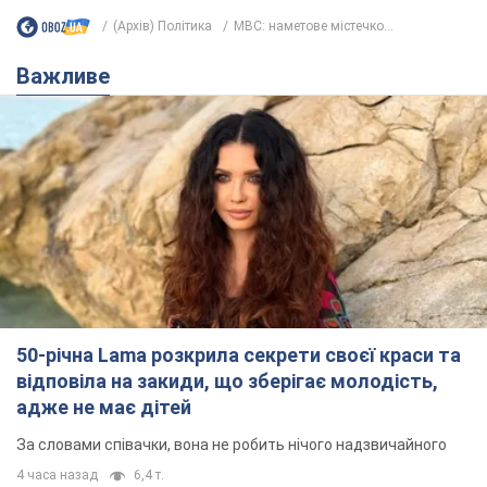
(Архів) Політика
МВС: наметове містечко...
Важливе
50-річна Lama розкрила секрети своєї краси та
відповіла на закиди, що зберігає молодість,
адже не має дітей
За словами співачки, вона не робить нічого надзвичайного
4 часа назад
6,4 т.