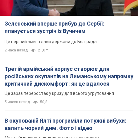
Зеленський вперше прибув до Сербії:
планується зустріч із Вучичем
Це перший візит глави держави до Бєлграда
2 часа назад
21,0 т.
Третій армійський корпус створює для
російських окупантів на Лиманському напрямку
критичний дискомфорт: як це вдалося
Це зараз переростає у кризу для всього угруповання
5 часов назад
50,8 т.
В окупованій Ялті прогриміли потужні вибухи:
валить чорний дим. Фото і відео
Місто, ймовірно, опинилося під атакою дронів