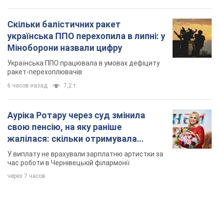
Скільки балістичних ракет
українська ППО перехопила в липні: у
Міноборони назвали цифру
Українська ППО працювала в умовах дефіциту
ракет-перехоплювачів
6 часов назад
7,2 т.
Ауріка Ротару через суд змінила
свою пенсію, на яку раніше
жалілася: скільки отримувала
співачка
У виплату не врахували зарплатню артистки за
час роботи в Чернівецькій філармонії
через 7 часов