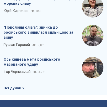
морську славу
Юрій Кирпичов
858
"Покоління олів'є": звичка до
російського виявилася сильнішою за
війну
Руслан Горовий
3,8 т.
Ось кінцева мета російського
масованого удару
Ігор Чернецький
5,0 т.
Всі думки