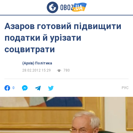
Азаров готовий підвищити
податки й урізати
соцвитрати
(Архів) Політика
28.02.2012 15:29
780
0
РУС