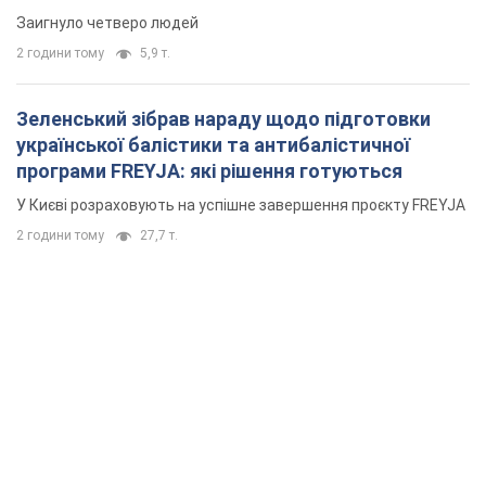
Заигнуло четверо людей
2 години тому
5,9 т.
Зеленський зібрав нараду щодо підготовки
української балістики та антибалістичної
програми FREYJA: які рішення готуються
У Києві розраховують на успішне завершення проєкту FREYJA
2 години тому
27,7 т.