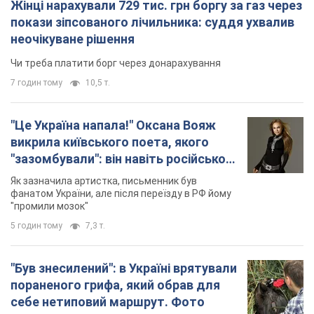
Жінці нарахували 729 тис. грн боргу за газ через
покази зіпсованого лічильника: суддя ухвалив
неочікуване рішення
Чи треба платити борг через донарахування
7 годин тому
10,5 т.
"Це Україна напала!" Оксана Вояж
викрила київського поета, якого
"зазомбували": він навіть російської
не знав, а тепер хоче геноциду
Як зазначила артистка, письменник був
українців
фанатом України, але після переїзду в РФ йому
"промили мозок"
5 годин тому
7,3 т.
"Був знесилений": в Україні врятували
пораненого грифа, який обрав для
себе нетиповий маршрут. Фото