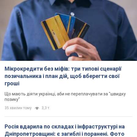
Мікрокредити без міфів: три типові сценарії
позичальника і план дій, щоб вберегти свої
гроші
Що мають діяти українці, аби не переплачувати за "швидку
позику"
35 хвилин тому
3,3 т.
Росія вдарила по складах і інфраструктурі на
Дніпропетровщині: є загиблі і поранені. Фото