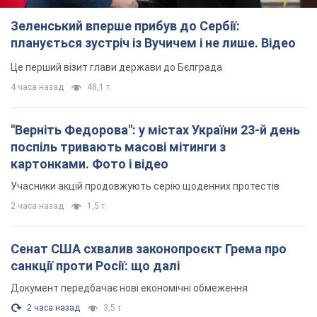
Зеленський вперше прибув до Сербії:
планується зустріч із Вучичем і не лише. Відео
Це перший візит глави держави до Бєлграда
4 часа назад
48,1 т.
"Верніть Федорова": у містах України 23-й день
поспіль тривають масові мітинги з
картонками. Фото і відео
Учасники акцій продовжують серію щоденних протестів
2 часа назад
1,5 т.
Сенат США схвалив законопроєкт Грема про
санкції проти Росії: що далі
Документ передбачає нові економічні обмеження
2 часа назад
3,5 т.