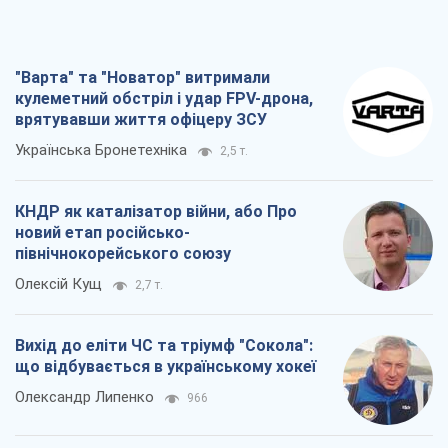
"Варта" та "Новатор" витримали
кулеметний обстріл і удар FPV-дрона,
врятувавши життя офіцеру ЗСУ
Українська Бронетехніка
2,5 т.
КНДР як каталізатор війни, або Про
новий етап російсько-
північнокорейського союзу
Олексій Кущ
2,7 т.
Вихід до еліти ЧС та тріумф "Сокола":
що відбувається в українському хокеї
Олександр Липенко
966