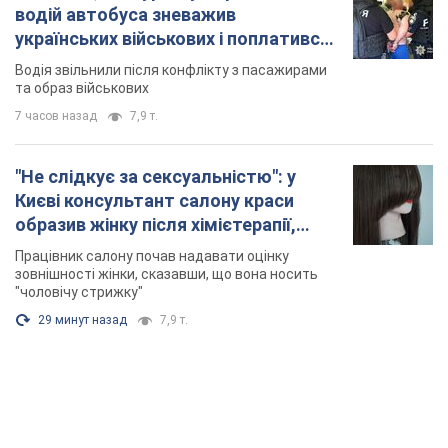
водій автобуса зневажив
українських військових і поплатився.
Відео
Водія звільнили після конфлікту з пасажирами
та образ військових
7 часов назад
7,9 т.
"Не слідкує за сексуальністю": у
Києві консультант салону краси
образив жінку після хімієтерапії,
розгорівся скандал. Фото
Працівник салону почав надавати оцінку
зовнішності жінки, сказавши, що вона носить
"чоловічу стрижку"
29 минут назад
7,9 т.