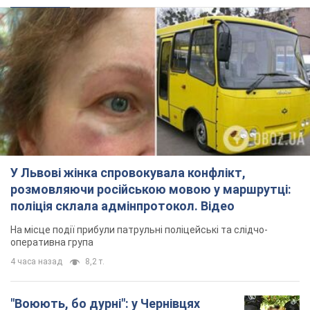
У Львові жінка спровокувала конфлікт,
розмовляючи російською мовою у маршрутці:
поліція склала адмінпротокол. Відео
На місце події прибули патрульні поліцейські та слідчо-
оперативна група
4 часа назад
8,2 т.
"Воюють, бо дурні": у Чернівцях