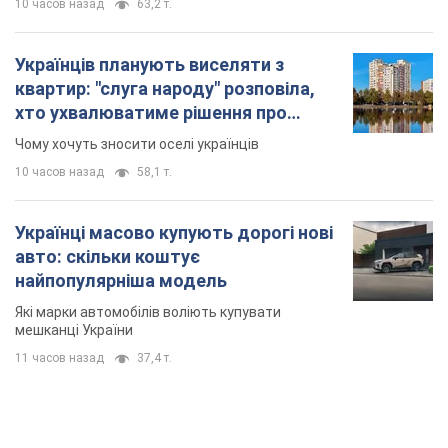
10 часов назад
63,2 т.
Українців планують виселяти з
квартир: "слуга народу" розповіла,
хто ухвалюватиме рішення про
знесення будинків
Чому хочуть зносити оселі українців
10 часов назад
58,1 т.
Українці масово купують дорогі нові
авто: скільки коштує
найпопулярніша модель
Які марки автомобілів воліють купувати
мешканці України
11 часов назад
37,4 т.