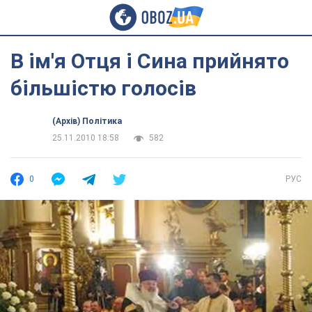
В ім'я Отця і Сина прийнято
більшістю голосів
(Архів) Політика
25.11.2010 18:58
582
0
РУС