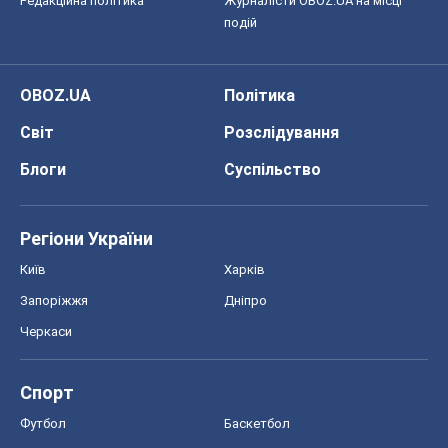
Редакційна політика
Журналісти OBOZ.UA на місці
подій
OBOZ.UA
Політика
Світ
Розслідування
Блоги
Суспільство
Регіони України
Київ
Харків
Запоріжжя
Дніпро
Черкаси
Спорт
Футбол
Баскетбол