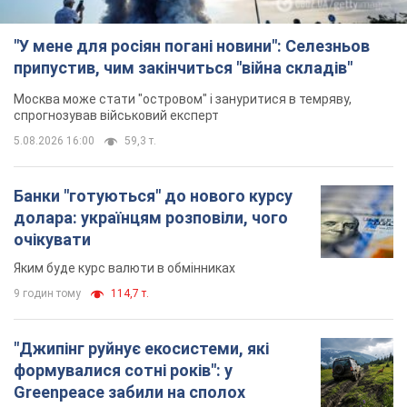
Банки "готуються" до нового курсу
долара: українцям розповіли, чого
очікувати
Яким буде курс валюти в обмінниках
9 годин тому
114,7 т.
"Джипінг руйнує екосистеми, які
формувалися сотні років": у
Greenpeace забили на сполох
У високогір'ї розташовані альпійські та
субальпійські луки – рідкісні природні
комплекси, які формувалися протягом сотень років
10 годин тому
1,1 т.