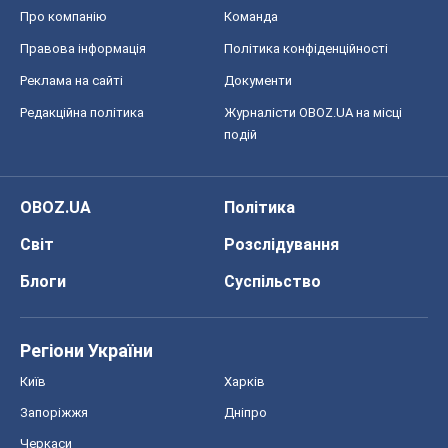
OBOZ.UA
Політика
Світ
Розслідування
Блоги
Суспільство
Регіони України
Київ
Харків
Запоріжжя
Дніпро
Черкаси
Спорт
Футбол
Баскетбол
Хокей
Бокс
Формула-1