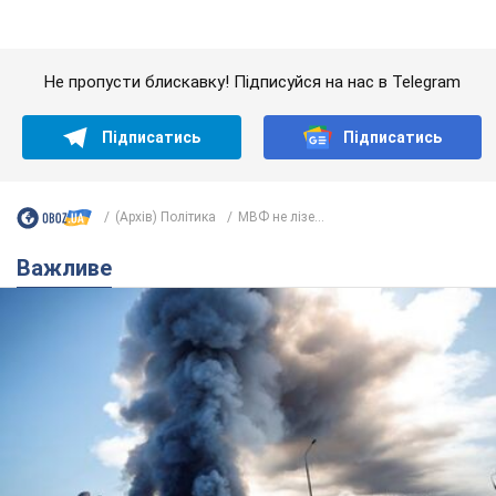
Важливе
"У мене для росіян погані новини": Селезньов
припустив, чим закінчиться "війна складів"
Москва може стати "островом" і зануритися в темряву,
спрогнозував військовий експерт
5.08.2026 16:00
59,3 т.