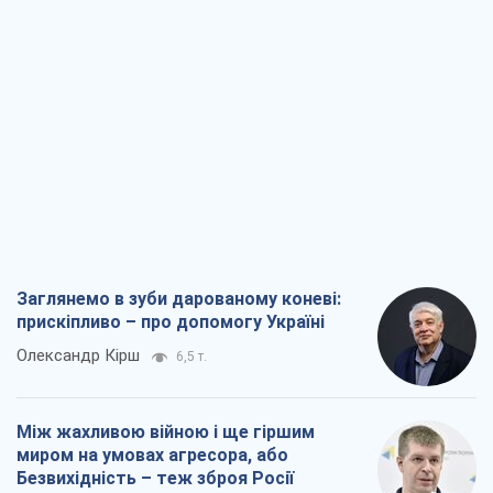
Заглянемо в зуби дарованому коневі:
прискіпливо – про допомогу Україні
Олександр Кірш
6,5 т.
Між жахливою війною і ще гіршим
миром на умовах агресора, або
Безвихідність – теж зброя Росії
Олексій Копитько
5,9 т.
Драбина ескалації війни: до чого нам
треба готуватися
Андрій Шевчишин
6,8 т.