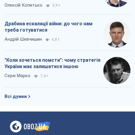
"Коли хочеться помсти": чому стратегія
України має залишатися іншою
Серж Марко
7,4 т.
Всі думки
Про компанію
Команда
Правова інформація
Політика конфіденційності
Реклама на сайті
Документи
Редакційна політика
Журналісти OBOZ.UA на місці
подій