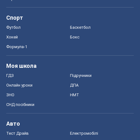
Моя школа
ГДЗ
Підручники
Онлайн уроки
ДПА
ЗНО
НМТ
СНД посібники
Авто
Тест Драйв
Електромобілі
Акції
Сервіс
Food Oboz
Рецепти
Напої
Дієти