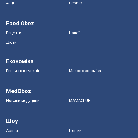
Економіка
Ринки та компанії
Макроекономіка
MedOboz
Новини медицини
MAMACLUB
Шоу
Афіша
Плітки
Краса
Мода
Жіночий журнал