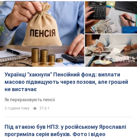
Українці "хакнули" Пенсійний фонд: виплати
масово підвищують через позови, але грошей
не вистачає
Як перераховують пенсії
2 години тому
37,6 т.
Під атакою був НПЗ: у російському Ярославлі
прогриміла серія вибухів. Фото і відео
У промисловій зоні зафіксовано кілька осередків пожежі
2 години тому
2,6 т.
ЗСУ відмінусували ще 1330 окупантів та збили
понад 1800 російських БПЛА – Генштаб
Чисельність путінської армії скорочується
2 години тому
16,0 т.