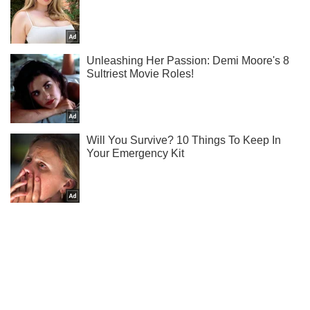
Не пропусти блискавку! Підписуйся на нас в Telegram
Підписатись
Підписатись
(Архів) Політика
МВФ не лізе...