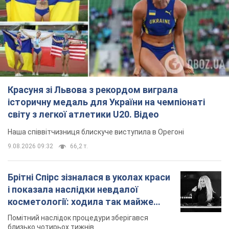
Красуня зі Львова з рекордом виграла
історичну медаль для України на чемпіонаті
світу з легкої атлетики U20. Відео
Наша співвітчизниця блискуче виступила в Орегоні
9.08.2026 09:32
66,2 т.
Брітні Спірс зізналася в уколах краси
і показала наслідки невдалої
косметології: ходила так майже
місяць
Помітний наслідок процедури зберігався
близько чотирьох тижнів