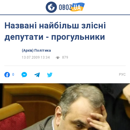
Названі найбільш злісні
депутати - прогульники
(Архів) Політика
13.07.2009 13:34
879
0
РУС