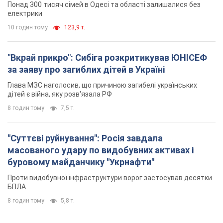
Понад 300 тисяч сімей в Одесі та області залишалися без
електрики
10 годин тому
123,9 т.
"Вкрай прикро": Сибіга розкритикував ЮНІСЕФ
за заяву про загиблих дітей в Україні
Глава МЗС наголосив, що причиною загибелі українських
дітей є війна, яку розв'язала РФ
8 годин тому
7,5 т.
"Суттєві руйнування": Росія завдала
масованого удару по видобувних активах і
буровому майданчику "Укрнафти"
Проти видобувної інфраструктури ворог застосував десятки
БПЛА
8 годин тому
5,8 т.