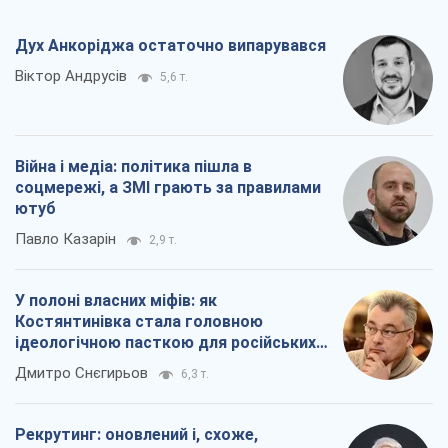
Дух Анкоріджа остаточно випарувався
Віктор Андрусів
5,6 т.
Війна і медіа: політика пішла в
соцмережі, а ЗМІ грають за правилами
ютуб
Павло Казарін
2,9 т.
У полоні власних міфів: як
Костянтинівка стала головною
ідеологічною пасткою для російських
окупантів
Дмитро Снєгирьов
6,3 т.
Рекрутинг: оновлений і, схоже,