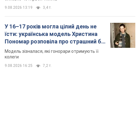
9.08.2026 13:19
3,4 т.
У 16–17 років могла цілий день не
їсти: українська модель Христина
Пономар розповіла про страшний бік
модельної кар’єри
Модель зізналася, які гонорари отримують її
колеги
9.08.2026 16:25
7,2 т.