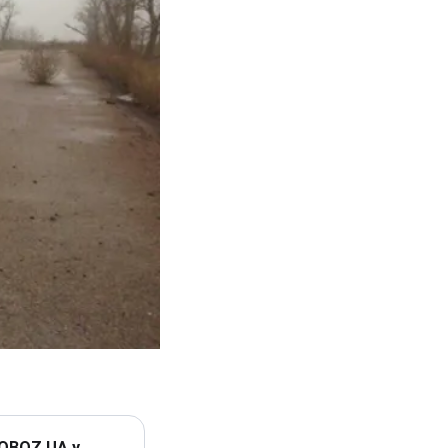
 OBOZ.UA у