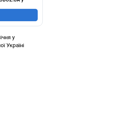
ічня у
ї Україні