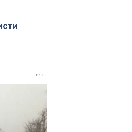
исти
РУС