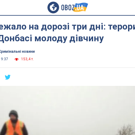
ежало на дорозі три дні: терор
Донбасі молоду дівчину
Кримінальні новини
19:37
153,4 т.