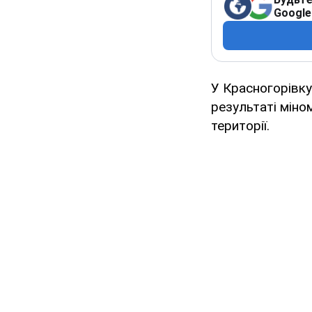
Google
У Красногорівку 
результаті міно
території.