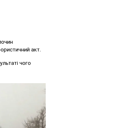
лочин
рористичний акт.
зультаті чого