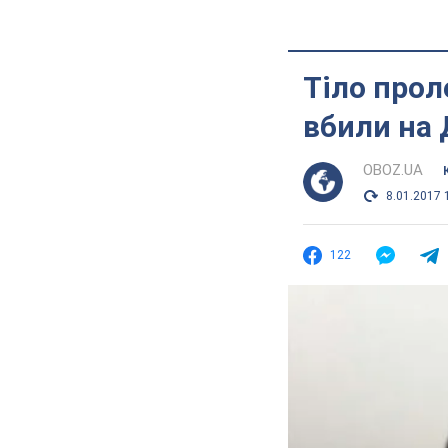
Тіло прол
вбили на 
OBOZ.UA
8.01.2017 
122