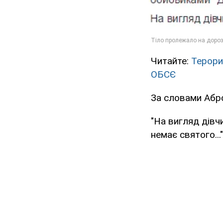
Читайте:
Терори
ОБСЄ
За словами Абро
"На вигляд дівч
немає святого..."