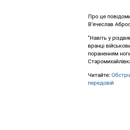
Про це повідоми
В'ячеслав Аброс
"Навіть у різдв
вранці військов
пораненням ноги
Старомихайлівка"
Читайте:
Обстріл
передовій