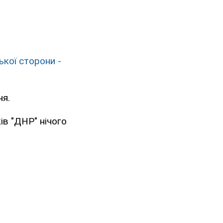
кої сторони -
ня.
ів "ДНР" нічого