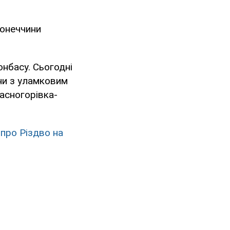
Донеччини
онбасу. Сьогодні
ни з уламковим
расногорівка-
 про Різдво на