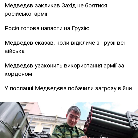
Медведєв закликав Захід не боятися
російської армії
Росія готова напасти на Грузію
Медведєв сказав, коли відкличе з Грузії всі
війська
Медведєв узаконить використання армії за
кордоном
У посланні Медведєва побачили загрозу війни