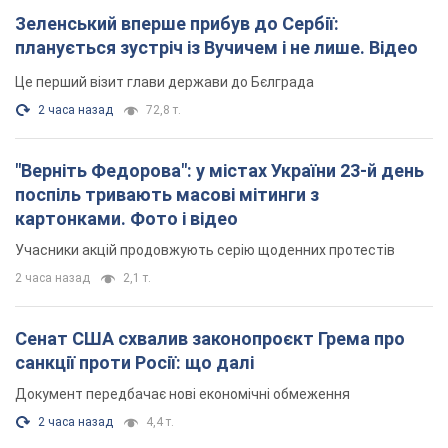
Зеленський вперше прибув до Сербії:
планується зустріч із Вучичем і не лише. Відео
Це перший візит глави держави до Бєлграда
2 часа назад
72,8 т.
"Верніть Федорова": у містах України 23-й день
поспіль тривають масові мітинги з
картонками. Фото і відео
Учасники акцій продовжують серію щоденних протестів
2 часа назад
2,1 т.
Сенат США схвалив законопроєкт Грема про
санкції проти Росії: що далі
Документ передбачає нові економічні обмеження
2 часа назад
4,4 т.