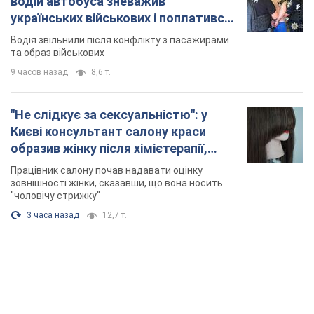
водій автобуса зневажив
українських військових і поплатився.
Відео
Водія звільнили після конфлікту з пасажирами
та образ військових
9 часов назад
8,6 т.
"Не слідкує за сексуальністю": у
Києві консультант салону краси
образив жінку після хімієтерапії,
розгорівся скандал. Фото
Працівник салону почав надавати оцінку
зовнішності жінки, сказавши, що вона носить
"чоловічу стрижку"
3 часа назад
12,7 т.