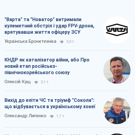
"Варта" та "Новатор" витримали
кулеметний обстріл і удар FPV-дрона,
врятувавши життя офіцеру ЗСУ
Українська Бронетехніка
3,0 т.
КНДР як каталізатор війни, або Про
новий етап російсько-
північнокорейського союзу
Олексій Кущ
3,1 т.
Вихід до еліти ЧС та тріумф "Сокола":
що відбувається в українському хокеї
Олександр Липенко
1,1 т.