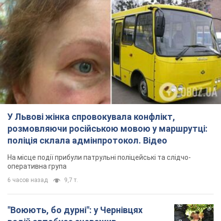
У Львові жінка спровокувала конфлікт,
розмовляючи російською мовою у маршрутці:
поліція склала адмінпротокол. Відео
На місце події прибули патрульні поліцейські та слідчо-
оперативна група
6 часов назад
9,7 т.
"Воюють, бо дурні": у Чернівцях