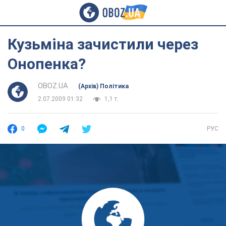
Кузьміна зачистили через
Онопенка?
OBOZ.UA
(Архів) Політика
2.07.2009 01:32
1,1 т.
0
РУС