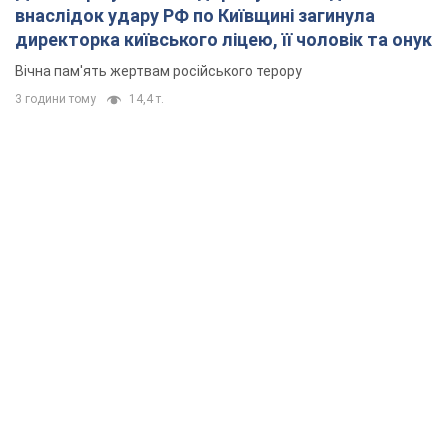
внаслідок удару РФ по Київщині загинула
директорка київського ліцею, її чоловік та онук
Вічна пам'ять жертвам російського терору
3 години тому
14,4 т.