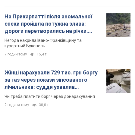
На Прикарпатті після аномальної
спеки пройшла потужна злива:
дороги перетворились на річки.
Відео
Негода накрила Івано-Франківщину та
курортний Буковель
7 годин тому
15,4 т.
Жінці нарахували 729 тис. грн боргу
за газ через покази зіпсованого
лічильника: суддя ухвалив
неочікуване рішення
Чи треба платити борг через донарахування
2 години тому
30,0 т.