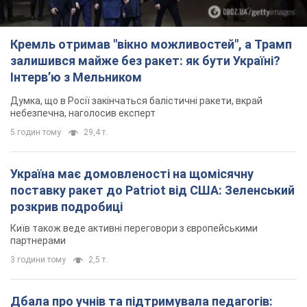
Кремль отримав "вікно можливостей", а Трамп
залишився майже без ракет: як бути Україні?
Інтерв’ю з Мельником
Думка, що в Росії закінчаться балістичні ракети, вкрай
небезпечна, наголосив експерт
5 годин тому
29,4 т.
Україна має домовленості на щомісячну
поставку ракет до Patriot від США: Зеленський
розкрив подробиці
Київ також веде активні переговори з європейськими
партнерами
3 години тому
2,5 т.
Дбала про учнів та підтримувала педагогів: