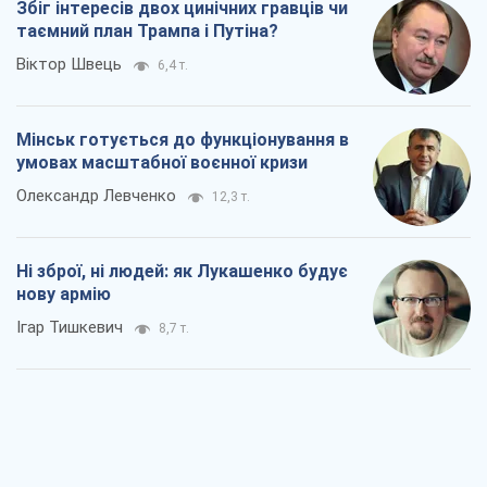
Збіг інтересів двох цинічних гравців чи
таємний план Трампа і Путіна?
Віктор Швець
6,4 т.
Мінськ готується до функціонування в
умовах масштабної воєнної кризи
Олександр Левченко
12,3 т.
Ні зброї, ні людей: як Лукашенко будує
нову армію
Ігар Тишкевич
8,7 т.