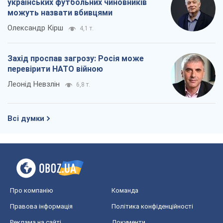
українських футбольних чиновників
можуть назвати вбивцями
Олександр Кірш
4,1 т.
Захід проспав загрозу: Росія може
перевірити НАТО війною
Леонід Невзлін
6,8 т.
Всі думки
Про компанію
Команда
Правова інформація
Політика конфіденційності
Реклама на сайті
Документи