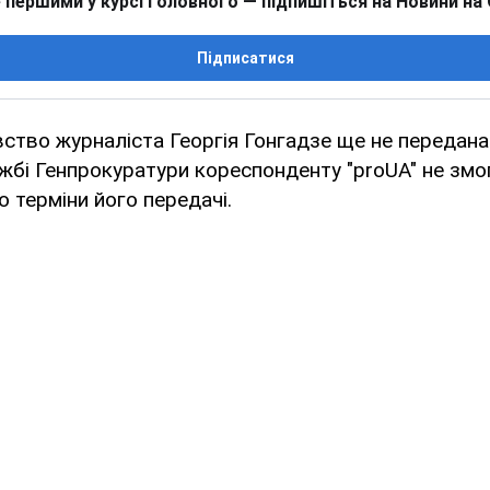
 першими у курсі головного — підпишіться на Новини на
Підписатися
ство журналіста Георгія Гонгадзе ще не передана 
ужбі Генпрокуратури кореспонденту "proUA" не змо
о терміни його передачі.