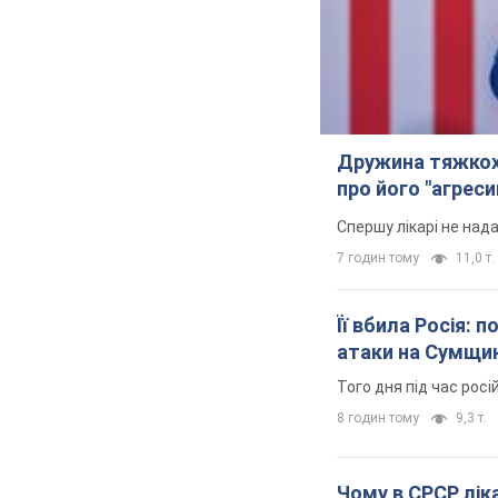
Дружина тяжкох
про його "агреси
Спершу лікарі не над
7 годин тому
11,0 т.
Її вбила Росія: 
атаки на Сумщи
Того дня під час росі
8 годин тому
9,3 т.
Чому в СРСР ліка