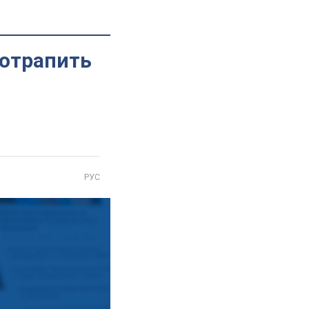
потрапить
РУС