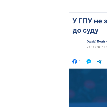
У ГПУ не 
до суду
(Архів) Політ
29.09.2005 12:
0