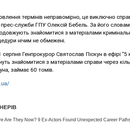
овлення термінів неправомірно, це виключно справ
 прес-служби ГПУ Олексій Бебель. За його словам
одовжують знайомитися з матеріалами кримінальн
цедури нічим не обмежені.
 серпня Генпрокурор Святослав Піскун в ефірі "5 
уть знайомитися з матеріалами справи через кільк
уна, займає 60 томів.
.ua/