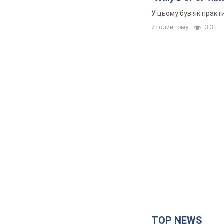
У цьому був як практи
7 годин тому
3,3 т.
TOP NEWS