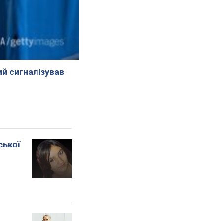
й сигналізував
ської