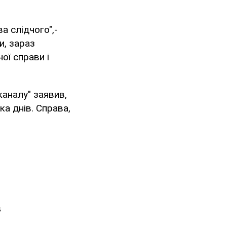
а слідчого",-
и, зараз
ої справи і
каналу" заявив,
а днів. Справа,