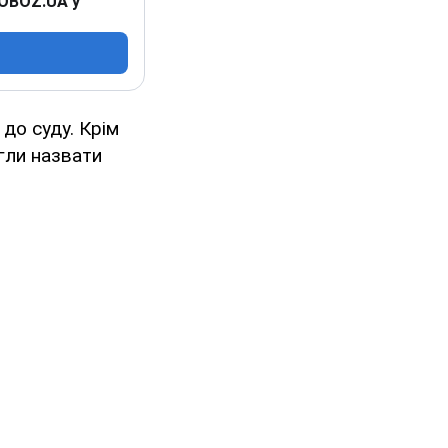
 OBOZ.UA у
до суду. Крім
гли назвати