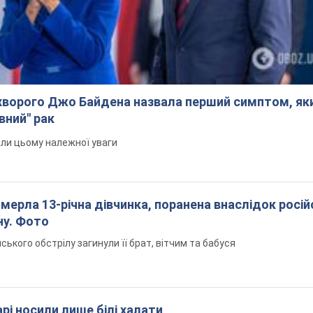
ворого Джо Байдена назвала перший симптом, яки
вний" рак
али цьому належної уваги
померла 13-річна дівчинка, поранена внаслідок росій
ну. Фото
йського обстрілу загинули її брат, вітчим та бабуся
рі носили лише білі халати