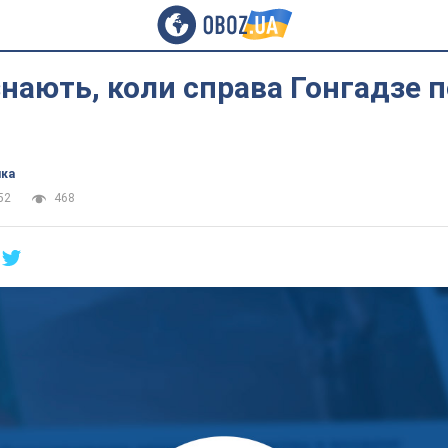
знають, коли справа Гонгадзе 
ика
52
468