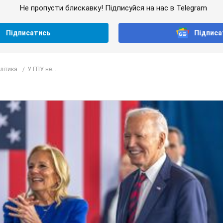
Не пропусти блискавку! Підписуйся на нас в Telegram
Підписатись
Підписа
олітика
У ГПУ не...