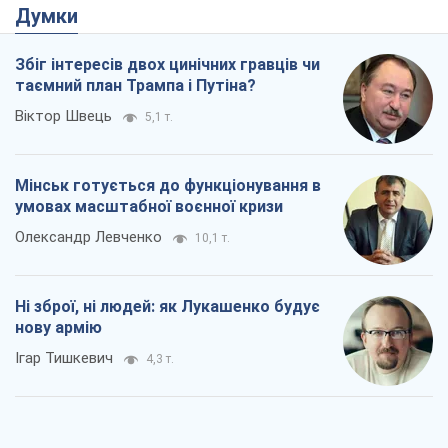
Думки
Збіг інтересів двох цинічних гравців чи
таємний план Трампа і Путіна?
Віктор Швець
5,1 т.
Мінськ готується до функціонування в
умовах масштабної воєнної кризи
Олександр Левченко
10,1 т.
Ні зброї, ні людей: як Лукашенко будує
нову армію
Ігар Тишкевич
4,3 т.