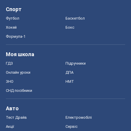
Спорт
Футбол
Баскетбол
Хокей
Бокс
Формула-1
Моя школа
ГДЗ
Підручники
Онлайн уроки
ДПА
ЗНО
НМТ
СНД посібники
Авто
Тест Драйв
Електромобілі
Акції
Сервіс