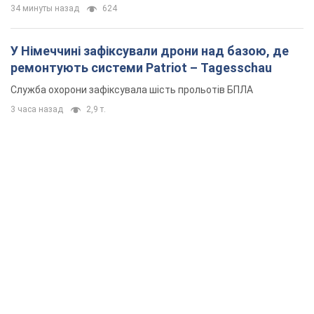
34 минуты назад
624
У Німеччині зафіксували дрони над базою, де
ремонтують системи Patriot – Tagesschau
Служба охорони зафіксувала шість прольотів БПЛА
3 часа назад
2,9 т.