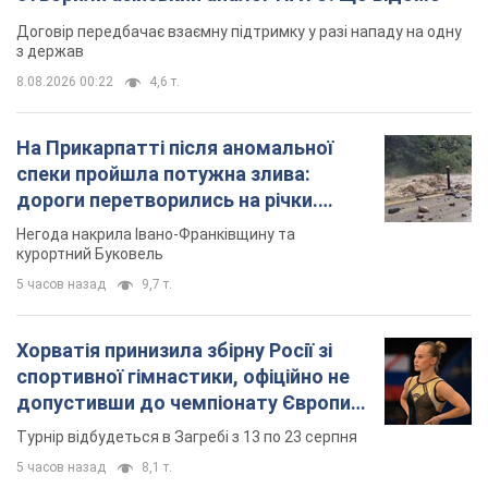
Договір передбачає взаємну підтримку у разі нападу на одну
з держав
8.08.2026 00:22
4,6 т.
На Прикарпатті після аномальної
спеки пройшла потужна злива:
дороги перетворились на річки.
Відео
Негода накрила Івано-Франківщину та
курортний Буковель
5 часов назад
9,7 т.
Хорватія принизила збірну Росії зі
спортивної гімнастики, офіційно не
допустивши до чемпіонату Європи
основних спортсменів
Турнір відбудеться в Загребі з 13 по 23 серпня
5 часов назад
8,1 т.