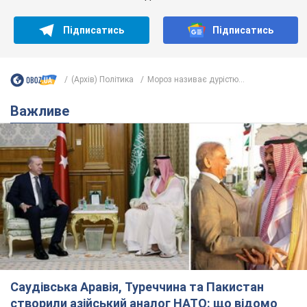
Підписатись
Підписатись
(Архів) Політика
Мороз називає дурістю...
Важливе
Саудівська Аравія, Туреччина та Пакистан
створили азійський аналог НАТО: що відомо