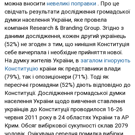
можна вносити
невеликі поправки
. Про це
свідчать результати дослідження громадської
думки населення України, яке провела
компанія Research & Branding Group. Згідно з
даними дослідження, кожен другий українець
(52%) не згоден з тим, що нинішня Конституція
себе вичерпала і необхідне прийняття нової.
На думку жителів України, в
загалом ігнорують
Конституцію
країни як представники влади
(79%), так і опозиціонери (71%). Тоді як
пересічні громадяни (52%) діють відповідно до
Конституції. Дослідження громадської думки
населення України щодо вивчення ставлення
українців до Конституції проводилося 16-26
червня 2011 року в 24 областях України та АР
Крим. Обсяг вибіркової сукупності склав 2079
чоловік. Очікувана середня помилка вибірки