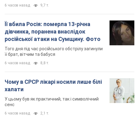
6 часов назад
9,7 т.
Її вбила Росія: померла 13-річна
дівчинка, поранена внаслідок
російської атаки на Сумщину. Фото
Того дня під час російського обстрілу загинули
її брат, вітчим та бабуся
6 часов назад
8,8 т.
Чому в СРСР лікарі носили лише білі
халати
У цьому був як практичний, так і символічний
сенс
6 часов назад
2,1 т.