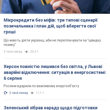
Мікрокредити без міфів: три типові сценарії
позичальника і план дій, щоб вберегти свої
гроші
Що мають діяти українці, аби не переплачувати за "швидку
позику"
3 часа назад
20,3 т.
Херсон повністю лишився без світла, у Львові
аварійні відключення: ситуація в енергосистемі
6 серпня
Росіяни вдарили по важливому енергооб'єкту
2 часа назад
11,1 т.
Зеленський зібрав нараду щодо підготовки