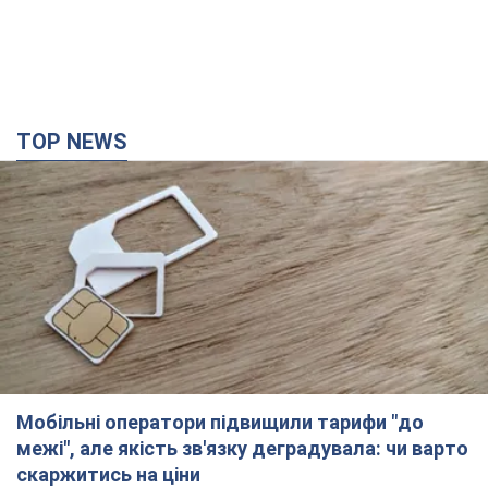
Мобільні оператори підвищили тарифи "до
межі", але якість зв'язку деградувала: чи варто
скаржитись на ціни
Чому ціни на мобільний зв'язок зросли у кілька разів і як
поліпшити якість інтернету на телефоні
3 часа назад
22,1 т.
В окупованій Ялті прогриміли потужні вибухи:
валить чорний дим. Фото і відео
Місто, ймовірно, опинилося під атакою дронів
2 часа назад
2,9 т.
У Коблевому на Миколаївщині стався вибух у
морі: загинув чоловік, є постраждалі
Чоловік, ймовірно, підірвався на морській міні
2 часа назад
3,3 т.