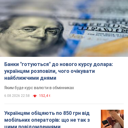
Українцям обіцяють по 850 грн від
мобільних операторів: що не так з
цими повідомленнями
Як не потрапити в пастку шахраїв
6.08.2026 21:02
17,0 т.
Найдорожчий футболіст "Динамо"
забив "Карабаху" вже на 10-й хвилині
матчу. Відео
Поєдинок відбувається в Польщі
6.08.2026 20:48
7,2 т.