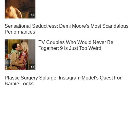
Ми в Telegram! Підписуйся! Читай тільки найкраще!
Підписатись
Підписатись
(Архів) Політика
На відкритті 'Донбас...