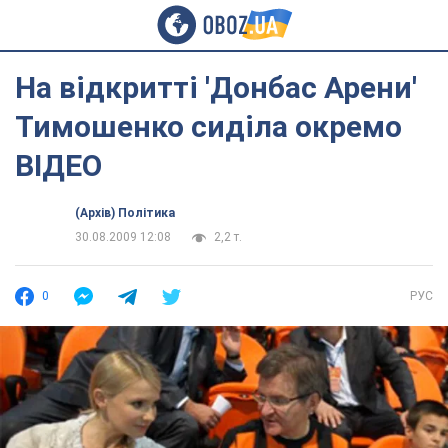
На відкритті 'Донбас Арени'
Тимошенко сиділа окремо
ВІДЕО
(Архів) Політика
30.08.2009 12:08
2,2 т.
0
РУС