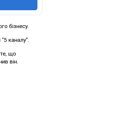
го бізнесу.
 "5 каналу".
те, що
ив він.