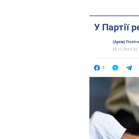
У Партії 
(Архів) Політ
25.11.2010 23:
0