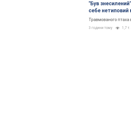
"Був знесилений"
себе нетиповий
Травмованого птаха 
3 години тому
1,7 т.