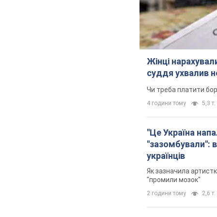
Жінці нарахували
суддя ухвалив н
Чи треба платити бо
4 години тому
5,3 т.
"Це Україна напа
"зазомбували": в
українців
Як зазначила артистк
"промили мозок"
2 години тому
2,6 т.