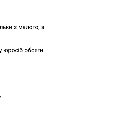
льки з малого, з
у юросіб обсяги