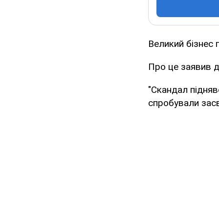
Великий бізнес 
Про це заявив де
"Скандал підняв
спробували засв