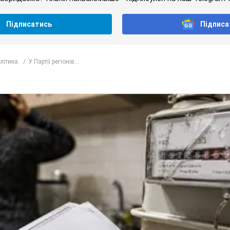
Підписатись
Підписа
олітика
У Партії регіонів...