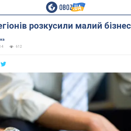
регіонів розкусили малий бізнес
ика
14
612