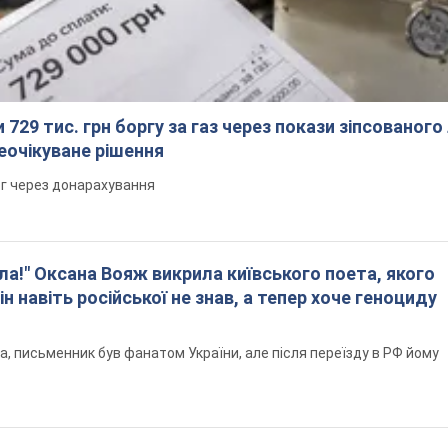
 729 тис. грн боргу за газ через покази зіпсованого
еочікуване рішення
рг через донарахування
ла!" Оксана Вояж викрила київського поета, якого
ін навіть російської не знав, а тепер хоче геноциду
а, письменник був фанатом України, але після переїзду в РФ йому