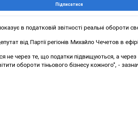
Підписатися
показує в податковій звітності реальні обороти сво
путат від Партії регіонів Михайло Чечетов в ефірі
ся не через те, що податки підвищуються, а через 
ітити обороти тіньового бізнесу кожного", - зазнач