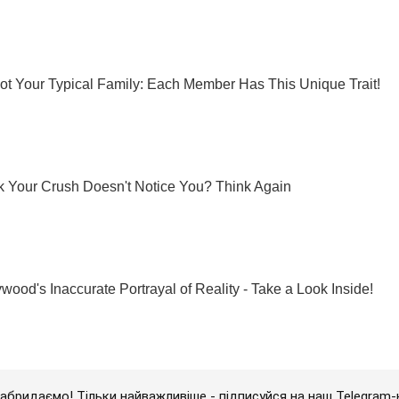
абридаємо! Тільки найважливіше - підписуйся на наш Telegram-