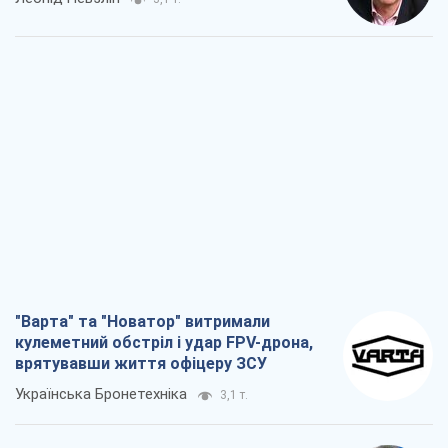
"Варта" та "Новатор" витримали
кулеметний обстріл і удар FPV-дрона,
врятувавши життя офіцеру ЗСУ
Українська Бронетехніка
3,1 т.