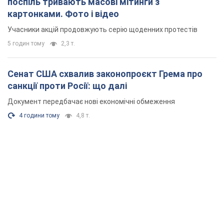
поспіль тривають масові мітинги з
картонками. Фото і відео
Учасники акцій продовжують серію щоденних протестів
5 годин тому
2,3 т.
Сенат США схвалив законопроєкт Грема про
санкції проти Росії: що далі
Документ передбачає нові економічні обмеження
4 години тому
4,8 т.