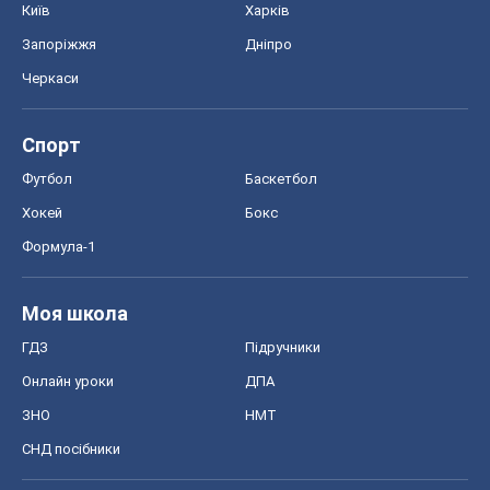
Київ
Харків
Запоріжжя
Дніпро
Черкаси
Спорт
Футбол
Баскетбол
Хокей
Бокс
Формула-1
Моя школа
ГДЗ
Підручники
Онлайн уроки
ДПА
ЗНО
НМТ
СНД посібники