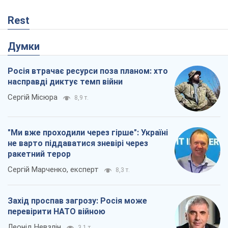
Rest
Думки
Росія втрачає ресурси поза планом: хто
насправді диктує темп війни
Сергій Місюра
8,9 т.
"Ми вже проходили через гірше": Україні
не варто піддаватися зневірі через
ракетний терор
Сергій Марченко, експерт
8,3 т.
Захід проспав загрозу: Росія може
перевірити НАТО війною
Леонід Невзлін
3,1 т.