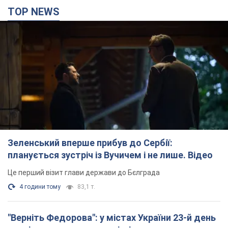
TOP NEWS
Зеленський вперше прибув до Сербії:
планується зустріч із Вучичем і не лише. Відео
Це перший візит глави держави до Бєлграда
4 години тому
83,1 т.
"Верніть Федорова": у містах України 23-й день