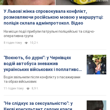
У Львові жінка спровокувала конфлікт,
розмовляючи російською мовою у маршрутці:
поліція склала адмінпротокол. Відео
На місце події прибули патрульні поліцейські та слідчо-
оперативна група
8 годин тому
10,2 т.
"Воюють, бо дурні": у Чернівцях
водій автобуса зневажив
українських військових і поплатився.
Відео
Водія звільнили після конфлікту з пасажирами
та образ військових
11 годин тому
8,9 т.
"Не слідкує за сексуальністю": у
Києві консультант салону краси