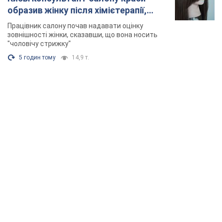
образив жінку після хімієтерапії,
розгорівся скандал. Фото
Працівник салону почав надавати оцінку
зовнішності жінки, сказавши, що вона носить
"чоловічу стрижку"
5 годин тому
14,9 т.