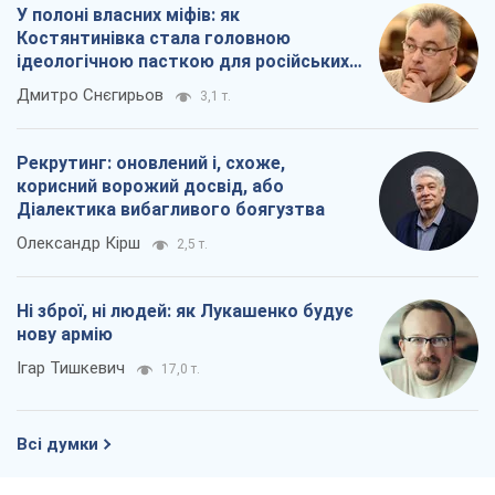
У полоні власних міфів: як
Костянтинівка стала головною
ідеологічною пасткою для російських
окупантів
Дмитро Снєгирьов
3,1 т.
Рекрутинг: оновлений і, схоже,
корисний ворожий досвід, або
Діалектика вибагливого боягузтва
Олександр Кірш
2,5 т.
Ні зброї, ні людей: як Лукашенко будує
нову армію
Ігар Тишкевич
17,0 т.
Всі думки