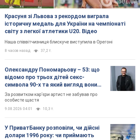
Красуня зі Львова з рекордом виграла
історичну медаль для України на чемпіонаті
світу з легкої атлетики U20. Відео
Наша співвітчизниця блискуче виступила в Орегоні
8 часов назад
37,2 т.
Олександру Пономарьову – 53: що
відомо про трьох дітей секс-
символа 90-х та який вигляд вони
мають
За розвитком кар'єри артист не забував про
особисте щастя
9.08.2026 04:01
10,3 т.
У ПриватБанку розповіли, чи дійсні
долари 1996 року: чи приймають