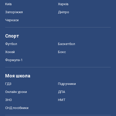
Київ
Харків
Запоріжжя
Дніпро
Черкаси
Спорт
Футбол
Баскетбол
Хокей
Бокс
Формула-1
Моя школа
ГДЗ
Підручники
Онлайн уроки
ДПА
ЗНО
НМТ
СНД посібники