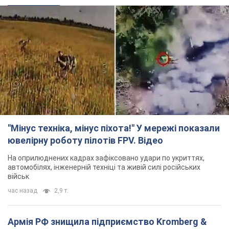
"Мінус техніка, мінус піхота!" У мережі показали
ювелірну роботу пілотів FPV. Відео
На оприлюднених кадрах зафіксовано удари по укриттях,
автомобілях, інженерній техніці та живій силі російських
військ
час назад
2,9 т.
Армія РФ знищила підприємство Kromberg &