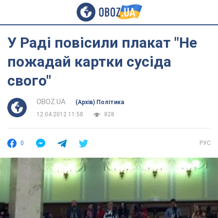
У Раді повісили плакат "Не
пожадай картки сусіда
свого"
OBOZ.UA
(Архів) Політика
12.04.2012 11:58
828
0
РУС