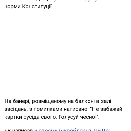
норми Конституції.
На банері, розміщеному на балконі в залі
засідань, з помилками написано: "Не забажай
картки сусiда свого. Голусуй чесно!".
Як написав
у своєму мікроблозі в Twitter