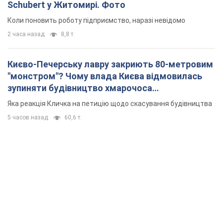
Schubert у Житомирі. Фото
Коли поновить роботу підприємство, наразі невідомо
2 часа назад
8,8 т.
Києво-Печерську лавру закриють 80-метровим
"монстром"? Чому влада Києва відмовилась
зупиняти будівництво хмарочоса
"московського вірянина"
Яка реакція Кличка на петицію щодо скасування будівництва
5 часов назад
60,6 т.