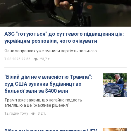
АЗС "готуються" до суттєвого підвищення цін:
українцям розповіли, чого очікувати
Як на заправках уже змінили вартість пального
7.08.2026 22:56
23,7 т.
"Білий дім не є власністю Трампа":
суд США зупинив будівництво
бальної зали за $400 млн
Трамп вже заявив, що негайно подасть
апеляцію а це "жахливе рішення"
12 годин тому
3,2 т.