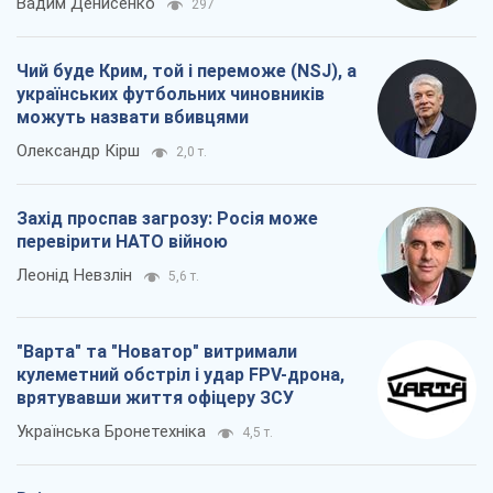
Вадим Денисенко
297
Чий буде Крим, той і переможе (NSJ), а
українських футбольних чиновників
можуть назвати вбивцями
Олександр Кірш
2,0 т.
Захід проспав загрозу: Росія може
перевірити НАТО війною
Леонід Невзлін
5,6 т.
"Варта" та "Новатор" витримали
кулеметний обстріл і удар FPV-дрона,
врятувавши життя офіцеру ЗСУ
Українська Бронетехніка
4,5 т.