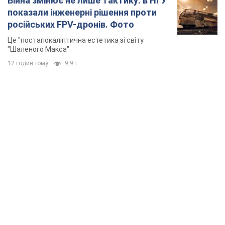
Війна змінює не лише тактику: в НГУ
показали інженерні рішення проти
російських FPV-дронів. Фото
Це "постапокаліптична естетика зі світу
"Шаленого Макса"
12 годин тому
9,9 т.