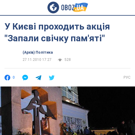
У Києві проходить акція
"Запали свічку пам'яті"
(Архів) Політика
27.11.2010 17:27
528
0
РУС