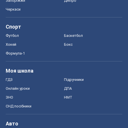
Запоріжжя
Дніпро
Черкаси
Спорт
Футбол
Баскетбол
Хокей
Бокс
Формула-1
Моя школа
ГДЗ
Підручники
Онлайн уроки
ДПА
ЗНО
НМТ
СНД посібники
Авто