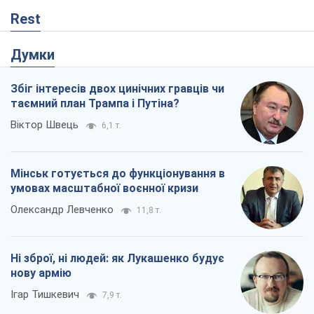
Rest
Думки
Збіг інтересів двох цинічних гравців чи
таємний план Трампа і Путіна?
Віктор Швець
6,1 т.
Мінськ готується до функціонування в
умовах масштабної воєнної кризи
Олександр Левченко
11,8 т.
Ні зброї, ні людей: як Лукашенко будує
нову армію
Ігар Тишкевич
7,9 т.