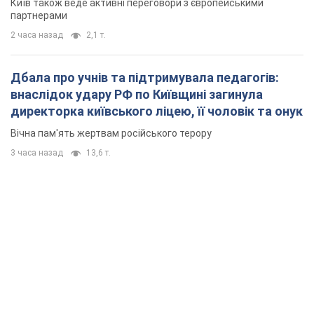
Київ також веде активні переговори з європейськими
партнерами
2 часа назад
2,1 т.
Дбала про учнів та підтримувала педагогів:
внаслідок удару РФ по Київщині загинула
директорка київського ліцею, її чоловік та онук
Вічна пам'ять жертвам російського терору
3 часа назад
13,6 т.