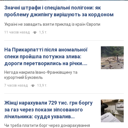
Значні штрафи і спеціальні полігони: як
проблему джипінгу вирішують за кордоном
Україні не завадить взяти приклад із країн Європи
11 часов назад
1,5 т.
На Прикарпатті після аномальної
спеки пройшла потужна злива:
дороги перетворились на річки.
Відео
Негода накрила Івано-Франківщину та
курортний Буковель
7 часов назад
13,9 т.
Жінці нарахували 729 тис. грн боргу
за газ через покази зіпсованого
лічильника: суддя ухвалив
неочікуване рішення
Чи треба платити борг через донарахування