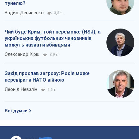
тунелю?
Вадим Денисенко
3,3 т.
Чий буде Крим, той і переможе (NSJ), а
українських футбольних чиновників
можуть назвати вбивцями
Олександр Кірш
3,9 т.
Захід проспав загрозу: Росія може
перевірити НАТО війною
Леонід Невзлін
6,6 т.
Всі думки