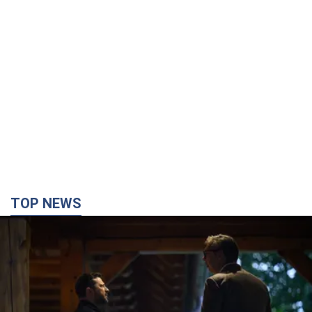
TOP NEWS
Зеленський вперше прибув до Сербії:
планується зустріч із Вучичем і не лише. Відео
Це перший візит глави держави до Бєлграда
годину тому
64,1 т.
"Верніть Федорова": у містах України 23-й день
поспіль тривають масові мітинги з