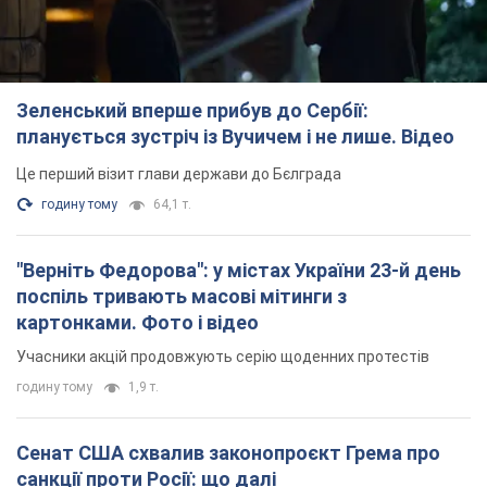
картонками. Фото і відео
Учасники акцій продовжують серію щоденних протестів
годину тому
1,9 т.
Сенат США схвалив законопроєкт Грема про
санкції проти Росії: що далі
Документ передбачає нові економічні обмеження
годину тому
4,1 т.