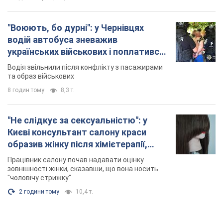
образив жінку після хімієтерапії,
розгорівся скандал. Фото
Працівник салону почав надавати оцінку
зовнішності жінки, сказавши, що вона носить
"чоловічу стрижку"
2 години тому
10,4 т.