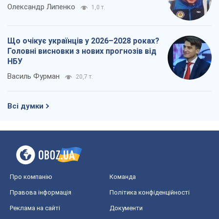
Про компанію
Команда
Правова інформація
Політика конфіденційності
Реклама на сайті
Документи
Редакційна політика
Журналісти OBOZ.UA на місці
подій
OBOZ.UA
Політика
Світ
Розслідування
Блоги
Суспільство
Регіони України