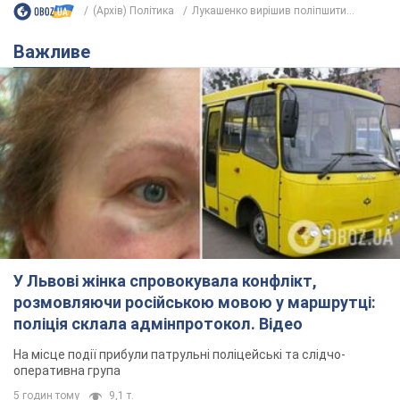
У Львові жінка спровокувала конфлікт,
розмовляючи російською мовою у маршрутці:
поліція склала адмінпротокол. Відео
На місце події прибули патрульні поліцейські та слідчо-
оперативна група
5 годин тому
9,1 т.
"Воюють, бо дурні": у Чернівцях
водій автобуса зневажив
українських військових і поплатився.
Відео
Водія звільнили після конфлікту з пасажирами
та образ військових
8 годин тому
8,3 т.
"Не слідкує за сексуальністю": у
Києві консультант салону краси