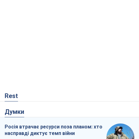
Rest
Думки
Росія втрачає ресурси поза планом: хто
насправді диктує темп війни
Сергій Місюра
8,3 т.
"Ми вже проходили через гірше": Україні
не варто піддаватися зневірі через
ракетний терор
Сергій Марченко, експерт
8,0 т.
Захід проспав загрозу: Росія може
перевірити НАТО війною
Леонід Невзлін
2,7 т.