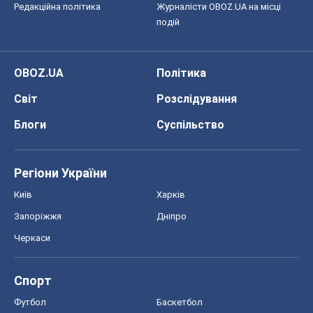
Київ
Харків
Запоріжжя
Дніпро
Черкаси
Спорт
Футбол
Баскетбол
Хокей
Бокс
Формула-1
Моя школа
ГДЗ
Підручники
Онлайн уроки
ДПА
ЗНО
НМТ
СНД посібники