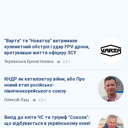
новий етап російсько-
північнокорейського союзу
Олексій Кущ
2,9 т.
Вихід до еліти ЧС та тріумф "Сокола":
що відбувається в українському хокеї
Олександр Липенко
1,0 т.
Що очікує українців у 2026–2028 роках?
Головні висновки з нових прогнозів від
НБУ
Василь Фурман
20,7 т.
Всі думки