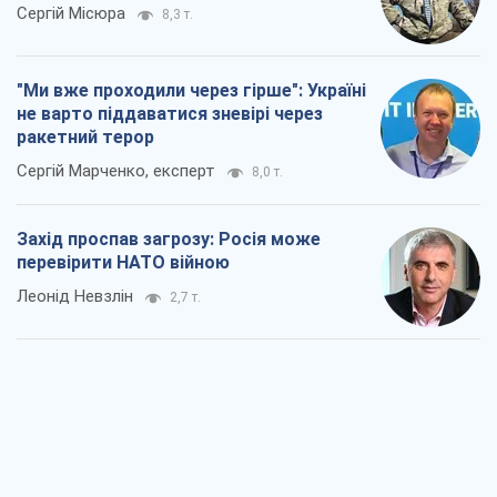
"Варта" та "Новатор" витримали
кулеметний обстріл і удар FPV-дрона,
врятувавши життя офіцеру ЗСУ
Українська Бронетехніка
2,8 т.
КНДР як каталізатор війни, або Про