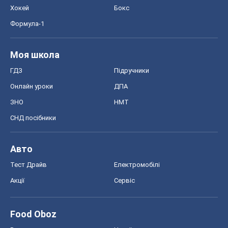
Авто
Тест Драйв
Електромобілі
Акції
Сервіс
Food Oboz
Рецепти
Напої
Дієти
Економіка
Ринки та компанії
Макроекономіка
MedOboz
Новини медицини
MAMACLUB