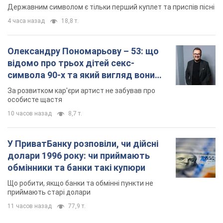
Державним символом є тільки перший куплет та приспів пісні
4 часа назад
18,8 т.
Олександру Пономарьову – 53: що
відомо про трьох дітей секс-
символа 90-х та який вигляд вони
мають
За розвитком кар'єри артист не забував про
особисте щастя
10 часов назад
8,7 т.
У ПриватБанку розповіли, чи дійсні
долари 1996 року: чи приймають
обмінники та банки такі купюри
Що робити, якщо банки та обмінні пункти не
приймають старі долари
11 часов назад
77,9 т.