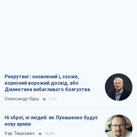
Рекрутинг: оновлений і, схоже,
корисний ворожий досвід, або
Діалектика вибагливого боягузтва
Олександр Кірш
1,1 т.
Ні зброї, ні людей: як Лукашенко будує
нову армію
Ігар Тишкевич
16,4 т.