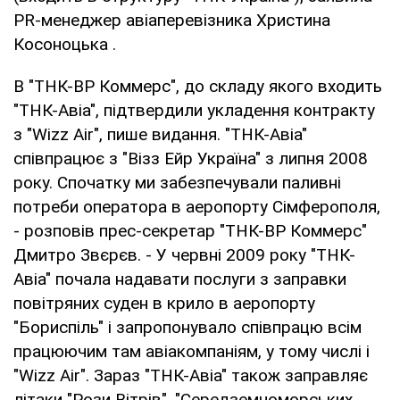
PR-менеджер авіаперевізника Христина
Косоноцька .
В "ТНК-ВР Коммерс", до складу якого входить
"ТНК-Авіа", підтвердили укладення контракту
з "Wizz Air", пише видання. "ТНК-Авіа"
співпрацює з "Візз Ейр Україна" з липня 2008
року. Спочатку ми забезпечували паливні
потреби оператора в аеропорту Сімферополя,
- розповів прес-секретар "ТНК-ВР Коммерс"
Дмитро Звєрєв. - У червні 2009 року "ТНК-
Авіа" почала надавати послуги з заправки
повітряних суден в крило в аеропорту
"Бориспіль" і запропонувало співпрацю всім
працюючим там авіакомпаніям, у тому числі і
"Wizz Air". Зараз "ТНК-Авіа" також заправляє
літаки "Рози Вітрів", "Середземноморських