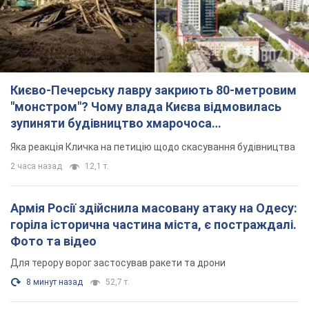
Києво-Печерську лавру закриють 80-метровим
"монстром"? Чому влада Києва відмовилась
зупиняти будівництво хмарочоса
"московського вірянина"
Яка реакція Кличка на петицію щодо скасування будівництва
2 часа назад
12,1 т.
Армія Росії здійснила масовану атаку на Одесу:
горіла історична частина міста, є постраждалі.
Фото та відео
Для терору ворог застосував ракети та дрони
8 минут назад
52,7 т.