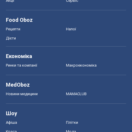
Акції
Сервіс
Food Oboz
Рецепти
Напої
Дієти
Економіка
Ринки та компанії
Макроекономіка
MedOboz
Новини медицини
MAMACLUB
Шоу
Афіша
Плітки
Краса
Мода