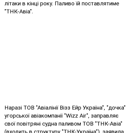
літаки в кінці року. Паливо їй поставлятиме
"ТНК-Авіа".
Наразі ТОВ "Авіалінії Візз Ейр Україна", "дочка"
угорської авіакомпанії "Wizz Air", заправляє
свої повітряні судна паливом ТОВ "ТНК-Авіа"
(входить в структуру "ТНК-Україна"), заявила