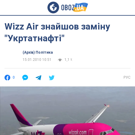
Wizz Air знайшов заміну
"Укртатнафті"
(Архів) Політика
15.01.2010 10:51
1,1 т.
0
РУС