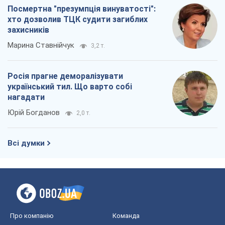
Посмертна "презумпція винуватості":
хто дозволив ТЦК судити загиблих
захисників
Марина Ставнійчук
3,2 т.
Росія прагне деморалізувати
український тил. Що варто собі
нагадати
Юрій Богданов
2,0 т.
Всі думки
Про компанію
Команда