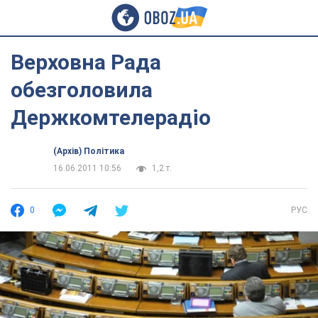
Верховна Рада
обезголовила
Держкомтелерадіо
(Архів) Політика
16.06.2011 10:56
1,2 т.
0
РУС