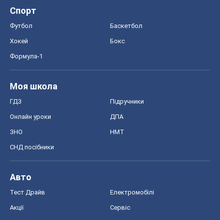
Спорт
Футбол
Баскетбол
Хокей
Бокс
Формула-1
Моя школа
ГДЗ
Підручники
Онлайн уроки
ДПА
ЗНО
НМТ
СНД посібники
Авто
Тест Драйв
Електромобілі
Акції
Сервіс