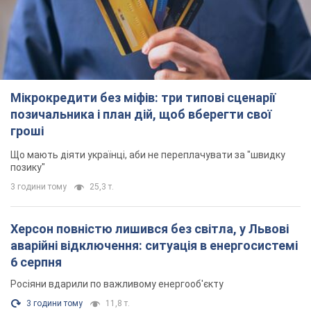
Мікрокредити без міфів: три типові сценарії
позичальника і план дій, щоб вберегти свої
гроші
Що мають діяти українці, аби не переплачувати за "швидку
позику"
3 години тому
25,3 т.
Херсон повністю лишився без світла, у Львові
аварійні відключення: ситуація в енергосистемі
6 серпня
Росіяни вдарили по важливому енергооб'єкту
3 години тому
11,8 т.