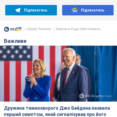
Підписатись
Підписатись
(Архів) Політика
Верховна Рада обезголовила...
Важливе
Дружина тяжкохворого Джо Байдена назвала
перший симптом, який сигналізував про його