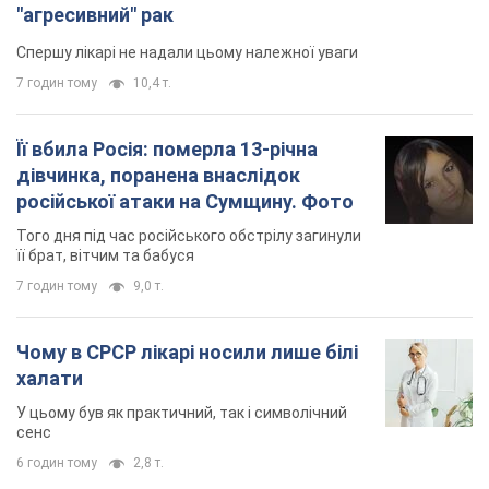
"агресивний" рак
Спершу лікарі не надали цьому належної уваги
7 годин тому
10,4 т.
Її вбила Росія: померла 13-річна
дівчинка, поранена внаслідок
російської атаки на Сумщину. Фото
Того дня під час російського обстрілу загинули
її брат, вітчим та бабуся
7 годин тому
9,0 т.
Чому в СРСР лікарі носили лише білі
халати
У цьому був як практичний, так і символічний
сенс
6 годин тому
2,8 т.