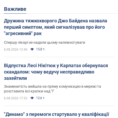
Важливе
Дружина тяжкохворого Джо Байдена назвала
перший симптом, який сигналізував про його
"агресивний" рак
Спершу лікарі не надали цьому належної уваги
15,8 т.
6.08.2026 12:46
Відпустка Лесі Нікітюк у Карпатах обернулася
скандалом: чому ведучу несправедливо
захейтили
Знаменитість вийшла на пряму комунікацію в мережі та
розставила всі крапки над "і"
12,6 т.
6.08.2026 17:32
"Динамо" з перемоги стартувало у кваліфікації