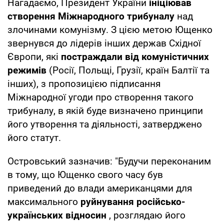
Нагадаємо, Президент України
ініціював
створення Міжнародного трибуналу
над
злочинами комунізму. З цією метою Ющенко
звернувся до лідерів інших держав Східної
Європи, які
постраждали від комуністичних
режимів
(Росії, Польщі, Грузії, країн Балтії та
інших), з пропозицією підписання
Міжнародної угоди про створення такого
трибуналу, в якій буде визначено принципи
його утворення та діяльності, затверджено
його статут.
Островський зазначив: "Будучи переконаним
в тому, що Ющенко свого часу був
приведений до влади американцями для
максимального
руйнування російсько-
українських відносин
, розглядаю його