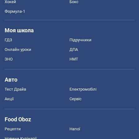
Хокей
Бокс
Формула-1
Моя школа
ГДЗ
Підручники
Онлайн уроки
ДПА
ЗНО
НМТ
Авто
Тест Драйв
Електромобілі
Акції
Сервіс
Food Oboz
Рецепти
Напої
Новини Кулінарії