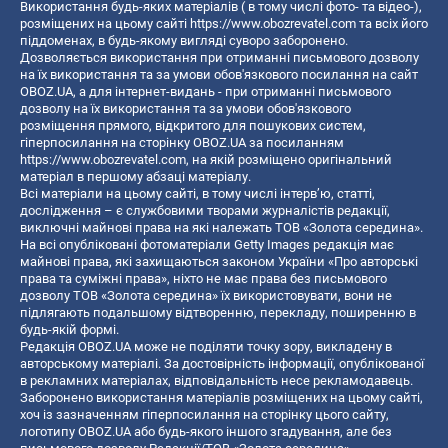
Використання будь-яких матеріалів ( в тому числі фото- та відео-),
розміщених на цьому сайті
https://www.obozrevatel.com
та всіх його
піддоменах, в будь-якому вигляді суворо заборонено.
Дозволяється використання при отриманні письмового дозволу
на їх використання та за умови обов'язкового посилання на сайт
OBOZ.UA, а для інтернет-видань - при отриманні письмового
дозволу на їх використання та за умови обов'язкового
розміщення прямого, відкритого для пошукових систем,
гіперпосилання на сторінку OBOZ.UA за посиланням
https://www.obozrevatel.com
, на якій розміщено оригінальний
матеріал в першому абзаці матеріалу.
Всі матеріали на цьому сайті, в тому числі інтерв’ю, статті,
дослідження – є службовими творами журналістів редакції,
виключні майнові права на які належать ТОВ «Золота середина».
На всі опубліковані фотоматеріали Getty Images редакція має
майнові права, які захищаються законом України «Про авторські
права та суміжні права», ніхто не має права без письмового
дозволу ТОВ «Золота середина» їх використовувати, вони не
підлягають подальшому відтворенню, перекладу, поширенню в
будь-якій формі.
Редакція OBOZ.UA може не поділяти точку зору, викладену в
авторському матеріалі. За достовірність інформації, опублікованої
в рекламних матеріалах, відповідальність несе рекламодавець.
Заборонено використання матеріалів розміщених на цьому сайті,
хоч із зазначенням гіперпосилання на сторінку цього сайту,
логотипу OBOZ.UA або будь-якого іншого згадування, але без