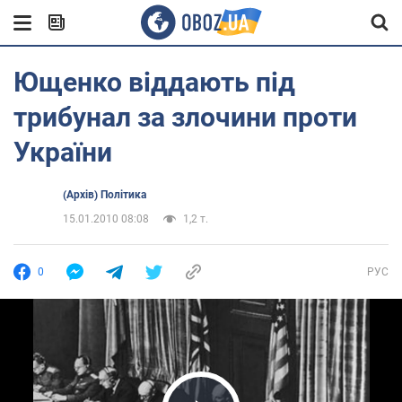
Ющенко віддають під
трибунал за злочини проти
України
(Архів) Політика
15.01.2010 08:08
1,2 т.
0
РУС