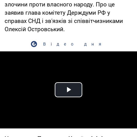
злочини проти власного народу. Про це
заявив глава комітету Держдуми РФ у
справах СНД і зв'язків зі співвітчизниками
Олексій Островський.
Відео дня
Play Video