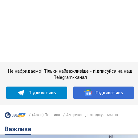
Підписатись
Підписатись
(Архів) Політика
Американці погоджуються на...
Важливе
Якою була оригінальна версія гімну України та
чому її боялася Російська імперія: про це не