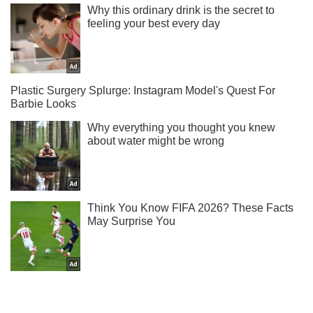
Не набридаємо! Тільки найважливіше - підписуйся на наш
Telegram-канал