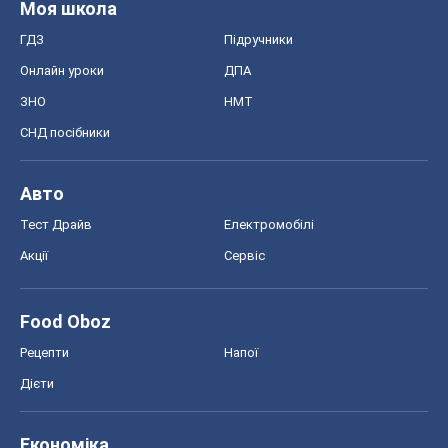
Food Oboz
Рецепти
Напої
Дієти
Економіка
Ринки та компанії
Макроекономіка
MedOboz
Новини медицини
MAMACLUB
Шоу
Афіша
Плітки
Краса
Мода