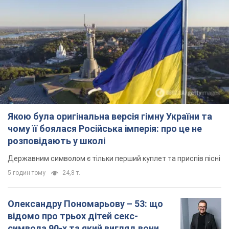
розповідають у школі
Державним символом є тільки перший куплет та приспів пісні
5 годин тому
24,8 т.
Олександру Пономарьову – 53: що
відомо про трьох дітей секс-
символа 90-х та який вигляд вони
мають
За розвитком кар'єри артист не забував про
особисте щастя
11 годин тому
9,2 т.
У ПриватБанку розповіли, чи дійсні
долари 1996 року: чи приймають
обмінники та банки такі купюри
Що робити, якщо банки та обмінні пункти не
приймають старі долари