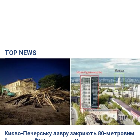
Києво-Печерську лавру закриють 80-метровим
"монстром"? Чому влада Києва відмовилась
зупиняти будівництво хмарочоса
"московського вірянина"
Яка реакція Кличка на петицію щодо скасування будівництва
3 години тому
26,5 т.
Армія РФ запустила по Одесі 11 ракет різного
типу та до 100 дронів: горіли історичні будівлі,
є постраждалі. Фото та відео
Для терору ворог застосував ракети та дрони
20 хвилин тому
53,9 т.