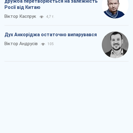
Війна і медіа: політика пішла в
соцмережі, а ЗМІ грають за правилами
ютуб
Павло Казарін
201
У полоні власних міфів: як
Костянтинівка стала головною
ідеологічною пасткою для російських
окупантів
Дмитро Снєгирьов
1,6 т.