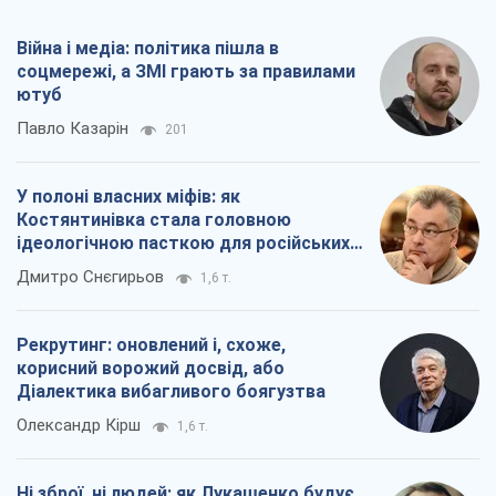
Рекрутинг: оновлений і, схоже,
корисний ворожий досвід, або
Діалектика вибагливого боягузтва
Олександр Кірш
1,6 т.
Ні зброї, ні людей: як Лукашенко будує
нову армію
Ігар Тишкевич
16,6 т.
Всі думки