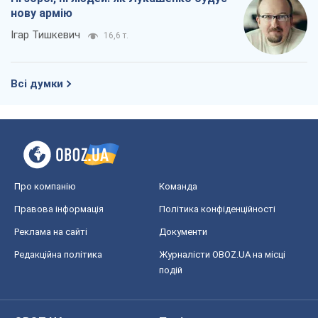
Про компанію
Команда
Правова інформація
Політика конфіденційності
Реклама на сайті
Документи
Редакційна політика
Журналісти OBOZ.UA на місці
подій
OBOZ.UA
Політика
Світ
Розслідування
Блоги
Суспільство
Регіони України
Київ
Харків
Запоріжжя
Дніпро
Черкаси