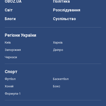
Спорт
Футбол
Баскетбол
Хокей
Бокс
Формула-1
Моя школа
ГДЗ
Підручники
Онлайн уроки
ДПА
ЗНО
НМТ
СНД посібники
Авто
Тест Драйв
Електромобілі
Акції
Сервіс