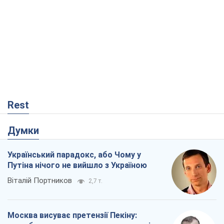
Думки
Український парадокс, або Чому у
Путіна нічого не вийшло з Україною
Віталій Портников
2,7 т.
Москва висуває претензії Пекіну:
дружба перетворюється на залежність
Росії від Китаю
Віктор Каспрук
4,7 т.
Дух Анкоріджа остаточно випарувався
Віктор Андрусів
105