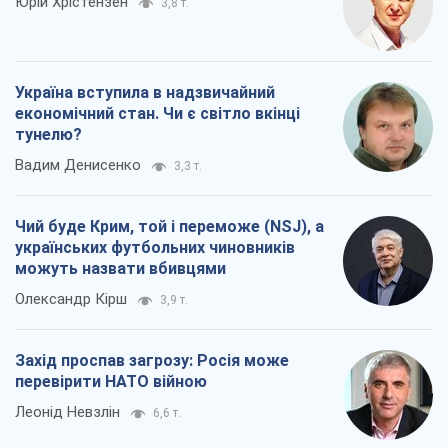
Юрій Хрістензен
3,8 т.
Україна вступила в надзвичайний
економічний стан. Чи є світло вкінці
тунелю?
Вадим Денисенко
3,3 т.
Чий буде Крим, той і переможе (NSJ), а
українських футбольних чиновників
можуть назвати вбивцями
Олександр Кірш
3,9 т.
Захід проспав загрозу: Росія може
перевірити НАТО війною
Леонід Невзлін
6,6 т.