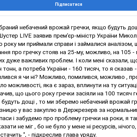
Підписатися
зібраний небачений врожай гречки, якщо будуть дощ
Шустер LIVE заявив прем'єр-міністр України Микол
о року ми приймали справи і займалися аналізом, 
ання про гречку стояв на 25-му, можливо, на 105 - 
их дуже важливих проблем. І коли мені сказали, 
 тонн, а потреба України - 160 тисяч, то я сказав 
лився я чи ні? Можливо, помилився, можливо , про
ло можливості, яка є зараз, вплинути на ту ситуаці
ачив, що цього року гречки засіяли на 100 тисяч г
, будуть дощі , то ми зберемо небачений врожай гре
різницю у вас закуплю в Держрезерв за нормальни
аси і забудемо про проблему гречки на роки, я так 
казати не міг , бо не було у мене ні ресурсів, нічого
тачить ", - підкреслив глава уряду.