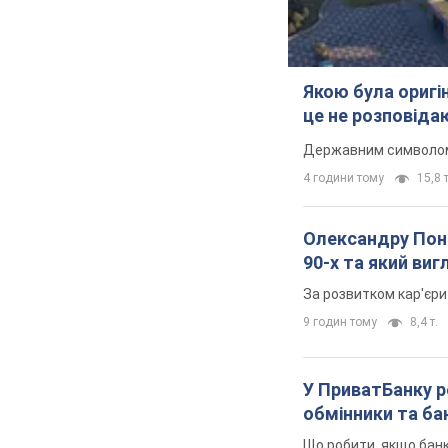
Якою була оригін
це не розповіда
Державним символом є
4 години тому
15,8 т
Олександру Поно
90-х та який ви
За розвитком кар'єри
9 годин тому
8,4 т.
У ПриватБанку р
обмінники та ба
Що робити, якщо банк