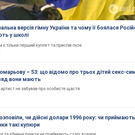
альна версія гімну України та чому її боялася Росій
ють у школі
 тільки перший куплет та приспів пісні
.
марьову – 53: що відомо про трьох дітей секс-си
гляд вони мають
 артист не забував про особисте щастя
озповіли, чи дійсні долари 1996 року: чи приймають
нки такі купюри
и та обмінні пункти не приймають старі долари