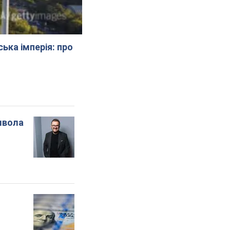
ська імперія: про
мвола