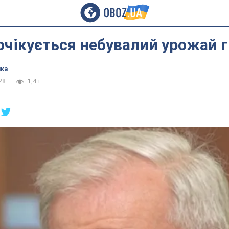
 очікується небувалий урожай 
ика
28
1,4 т.