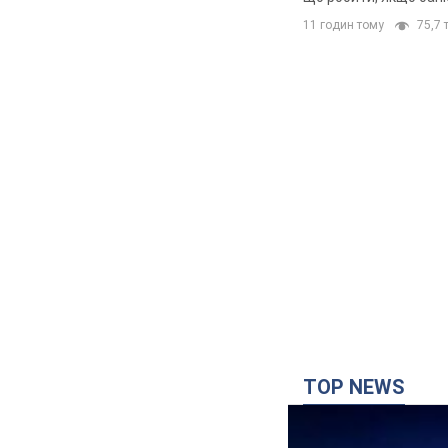
11 годин тому
75,7 т
TOP NEWS