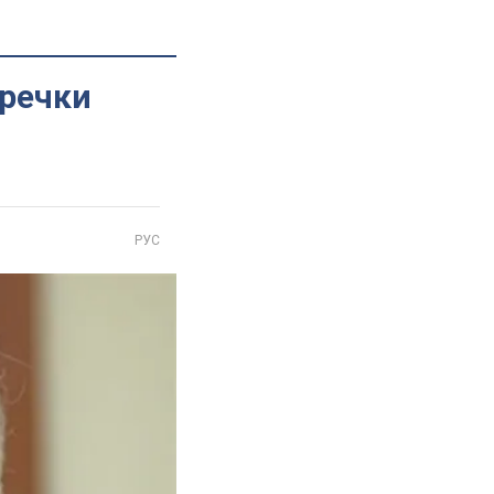
гречки
РУС