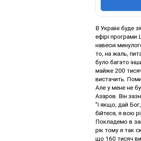
В Україні буде 
ефірі програми 
навесні минулог
то, на жаль, пит
було багато інш
майже 200 тисяч
вистачить. Поми
Але у мене не бу
Азаров. Він зазн
"І якщо, дай Бог
бійтеся, я всю 
Покладемо в зап
рік тому я так с
що 160 тисяч вис