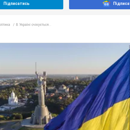
Підписатись
Підписа
олітика
В Україні очікується...