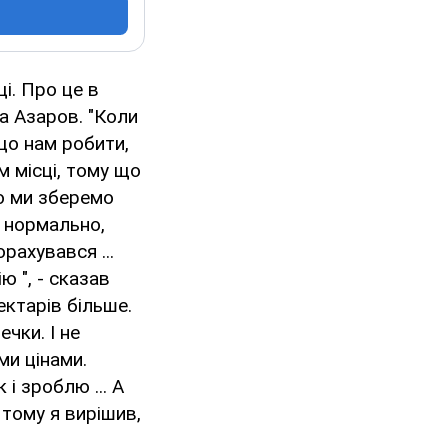
і. Про це в
а Азаров. "Коли
що нам робити,
м місці, тому що
що ми зберемо
- нормально,
рахувався ...
ю ", - сказав
ектарів більше.
чки. І не
ми цінами.
і зроблю ... А
, тому я вирішив,