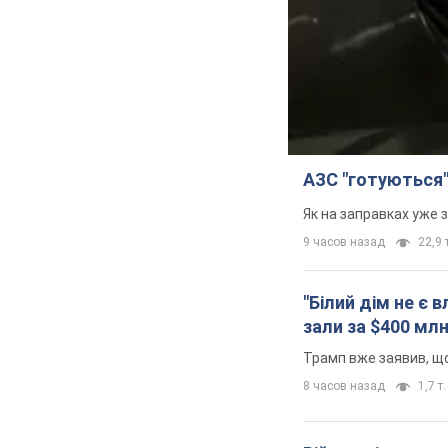
АЗС "готуються"
Як на заправках уже 
9 часов назад
22,9 т
"Білий дім не є
зали за $400 мл
Трамп вже заявив, що
8 часов назад
1,7 т.