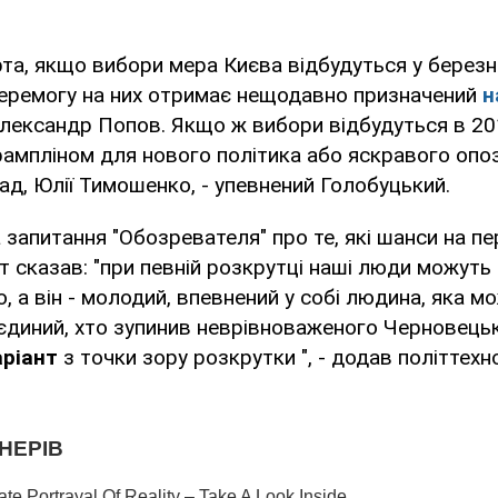
та, якщо вибори мера Києва відбудуться у березні
перемогу на них отримає нещодавно призначений
н
лександр Попов. Якщо ж вибори відбудуться в 201
ампліном для нового політика або яскравого опо
лад, Юлії Тимошенко, - упевнений Голобуцький.
 запитання "Обозревателя" про те, які шанси на п
т сказав: "при певній розкрутці наші люди можут
о, а він - молодий, впевнений у собі людина, яка 
- єдиний, хто зупинив неврівноваженого Черновецьк
аріант
з точки зору розкрутки ", - додав політтехн