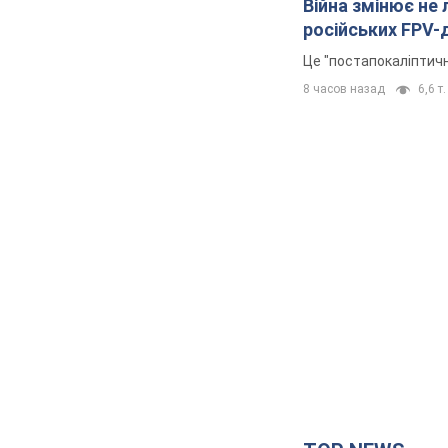
Війна змінює не
російських FPV-
Це "постапокаліптичн
8 часов назад
6,6 т.