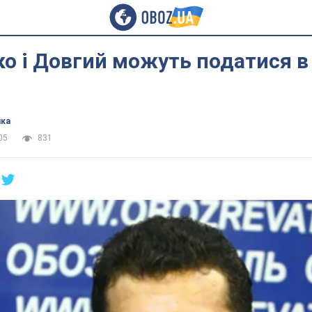
о і Довгий можуть податися в
ика
05
831