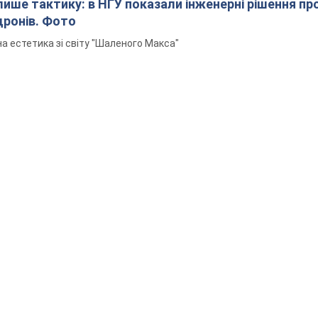
 лише тактику: в НГУ показали інженерні рішення пр
дронів. Фото
а естетика зі світу "Шаленого Макса"