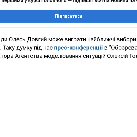
 першими у курсі головного — підпишіться на Новини на
Підписатися
ади Олесь Довгий може виграти найближчі вибори
. Таку думку під час
прес-конференції
в "Обозрева
тора Агентства моделювання ситуацій Олексій Го