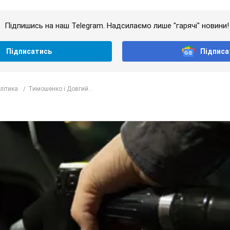
Підпишись на наш Telegram. Надсилаємо лише "гарячі" новини!
Підписатись
Підписа
олітика
Тимошенко і Довгий...