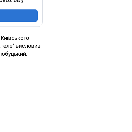
 OBOZ.UA у
 Київського
теле" висловив
лобуцький.