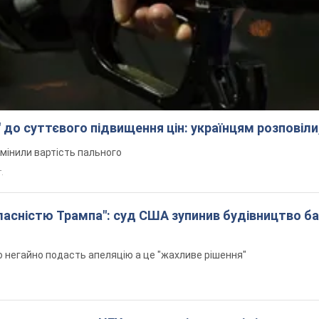
 до суттєвого підвищення цін: українцям розповіли
змінили вартість пального
.
 власністю Трампа": суд США зупинив будівництво б
н
 негайно подасть апеляцію а це "жахливе рішення"