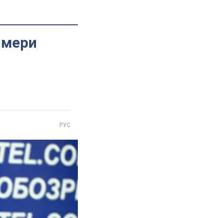
 мери
РУС