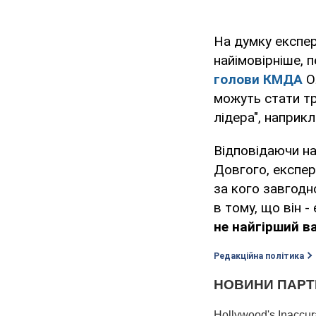
На думку експер
найімовірніше, 
голови КМДА
О
можуть стати тр
лідера", наприк
Відповідаючи на
Довгого, експер
за кого завгодн
в тому, що він 
не найгірший в
Редакційна політика