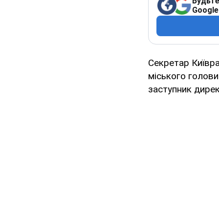
Будьте
Google
Секретар Київр
міського голови
заступник дирек