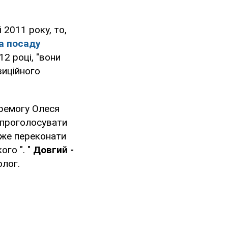
 2011 року, то,
а посаду
2 році, "вони
зиційного
еремогу Олеся
ь проголосувати
може переконати
ого ". "
Довгий -
олог.