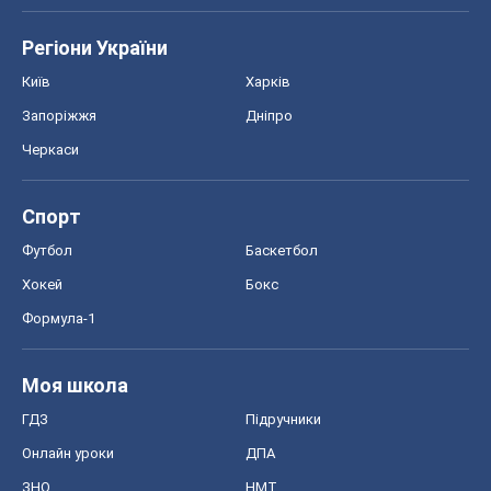
Моя школа
ГДЗ
Підручники
Онлайн уроки
ДПА
ЗНО
НМТ
СНД посібники
Авто
Тест Драйв
Електромобілі
Акції
Сервіс
Food Oboz
Рецепти
Напої
Дієти