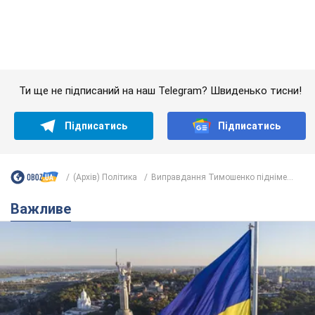
Якою була оригінальна версія гімну України та
чому її боялася Російська імперія: про це не
розповідають у школі
Державним символом є тільки перший куплет та приспів пісні
час назад
3,6 т.
Олександру Пономарьову – 53: що
відомо про трьох дітей секс-