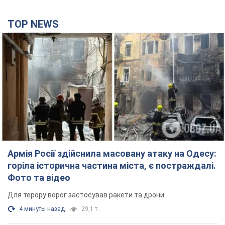
горіла історична частина міста, є постраждалі.
Фото та відео
Для терору ворог застосував ракети та дрони
4 минуты назад
29,1 т.
Нардепи взяли гроші з бюджету на оренду
елітних квартир у Києві: хто з парламентарів
просив кошти та де поселився
Як працює особлива соціальна гарантія та хто нею
користується
4 часа назад
49,2 т.
Російська армія обстріляла дві сусідні
багатоповерхівки в Харкові: двоє загиблих,
більше 20 постраждалих
Ворог навмисно обстрілює житлові будинки
28 минут назад
2,8 т.