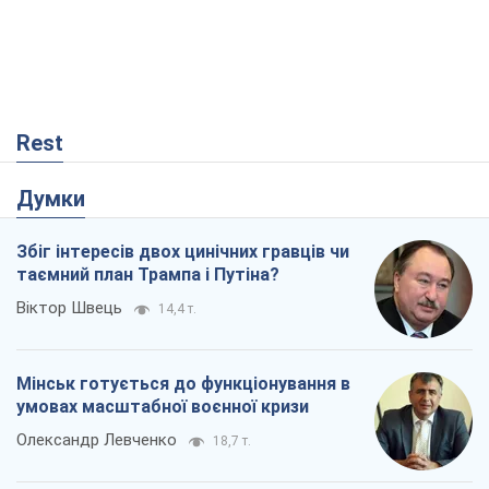
Мінськ готується до функціонування в
умовах масштабної воєнної кризи
Олександр Левченко
18,7 т.
Ні зброї, ні людей: як Лукашенко будує
нову армію
Ігар Тишкевич
15,8 т.