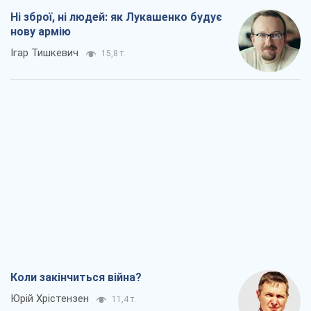
Коли закінчиться війна?
Юрій Хрістензен
11,4 т.
Україна вступила в надзвичайний
економічний стан. Чи є світло вкінці
тунелю?
Вадим Денисенко
9,2 т.
Чий буде Крим, той і переможе (NSJ), а
українських футбольних чиновників
можуть назвати вбивцями
Олександр Кірш
8,7 т.