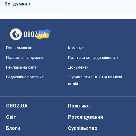
OBOZ.UA
Політика
Світ
Розслідування
Блоги
Суспільство
Регіони України
Київ
Харків
Запоріжжя
Дніпро
Черкаси
Спорт
Футбол
Баскетбол
Хокей
Бокс
Формула-1