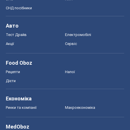
Економіка
Ринки та компанії
Макроекономіка
MedOboz
Новини медицини
MAMACLUB
Шоу
Афіша
Плітки
Краса
Мода
Жіночий журнал