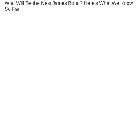
Ти ще не підписаний на наш Telegram? Швиденько тисни!
Підписатись
Підписатись
(Архів) Політика
Виправдання Тимошенко підніме...
Важливе