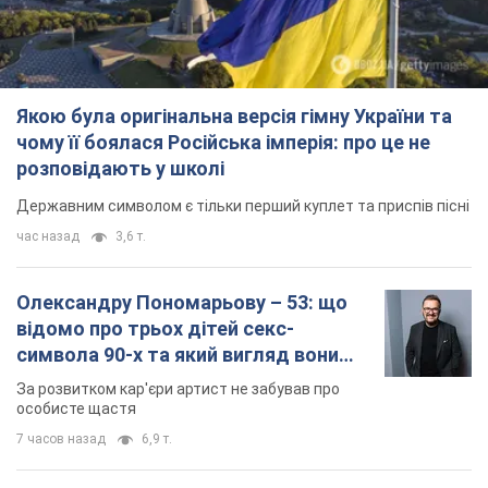
символа 90-х та який вигляд вони
мають
За розвитком кар'єри артист не забував про
особисте щастя
7 часов назад
6,9 т.
У ПриватБанку розповіли, чи дійсні
долари 1996 року: чи приймають
обмінники та банки такі купюри
Що робити, якщо банки та обмінні пункти не
приймають старі долари
8 часов назад
60,7 т.