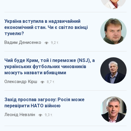
Захід проспав загрозу: Росія може
перевірити НАТО війною
Леонід Невзлін
9,3 т.
Всі думки
Про компанію
Команда
Правова інформація
Політика конфіденційності
Реклама на сайті
Документи
Редакційна політика
Журналісти OBOZ.UA на місці
подій