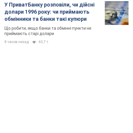
TOP NEWS
Армія Росії здійснила масовану атаку на Одесу: