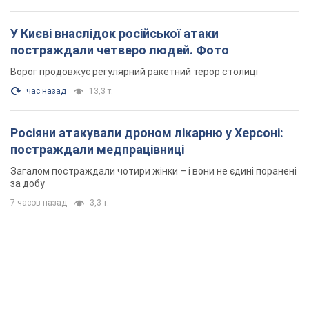
У Києві внаслідок російської атаки
постраждали четверо людей. Фото
Ворог продовжує регулярний ракетний терор столиці
час назад
13,3 т.
Росіяни атакували дроном лікарню у Херсоні:
постраждали медпрацівниці
Загалом постраждали чотири жінки – і вони не єдині поранені
за добу
7 часов назад
3,3 т.