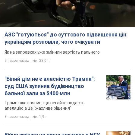
АЗС "готуються" до суттєвого підвищення цін:
українцям розповіли, чого очікувати
Як на заправках уже змінили вартість пального
9 часов назад
23,0 т.
"Білий дім не є власністю Трампа":
суд США зупинив будівництво
бальної зали за $400 млн
Трамп вже заявив, що негайно подасть
апеляцію а це "жахливе рішення"
8 часов назад
1,9 т.
Війна змінює не лише тактику: в НГУ