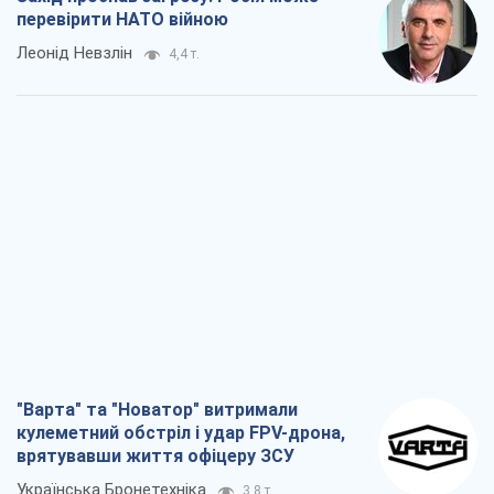
перевірити НАТО війною
Леонід Невзлін
4,4 т.
"Варта" та "Новатор" витримали
кулеметний обстріл і удар FPV-дрона,
врятувавши життя офіцеру ЗСУ
Українська Бронетехніка
3,8 т.