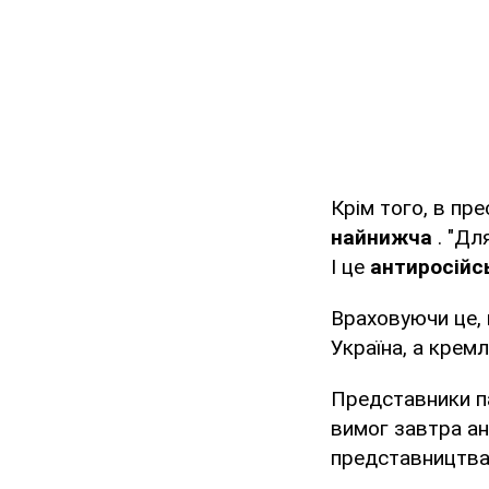
Крім того, в пр
найнижча
. "Дл
І це
антиросійс
Враховуючи це, 
Україна, а кремл
Представники пар
вимог завтра ана
представництва