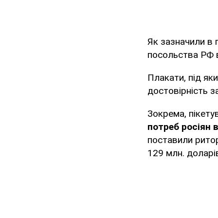
Як зазначили в 
посольства РФ в
Плакати, під як
достовірність з
Зокрема, пікет
потреб росіян в
поставили ритор
129 млн. доларі