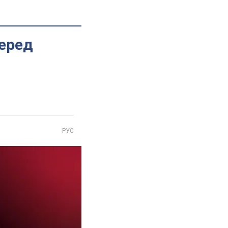
еред
РУС