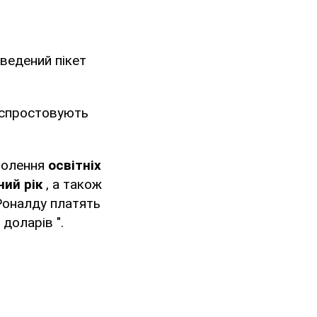
оведений пікет
ю спростовують
волення
освітніх
ний рік
, а також
 Роналду платять
доларів ".