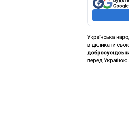
Будьте
Google
Українська наро
відкликати свою
добросусідськи
перед Україною.