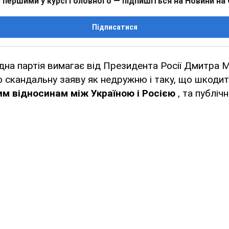
 першими у курсі головного — підпишіться на Новини на
Підписатися
дна партія вимагає від Президента Росії Дмитра
 скандальну заяву як недружню і таку, що шкоди
м відносинам між Україною і Росією
, та публіч