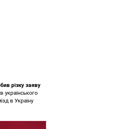
бив різку заяву
ив українського
їзд в Україну