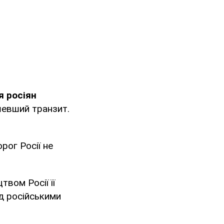
я росіян
ешевший транзит.
рог Росії не
твом Росії її
ід російськими