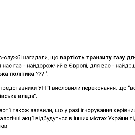
ес-службі нагадали, що
вартість транзиту газу дл
я нас газ - найдорожчий в Європі, для вас - найд
ька політика
??? ".
представники УНП висловили переконання, що "во
івська влада".
тії також заявили, що у разі ігнорування керівниц
логічні акції відбудуться в інших містах України п
ми.