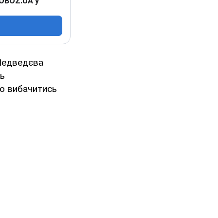
 OBOZ.UA у
 Медведєва
ть
но вибачитись