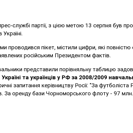
прес-службі партії, з цією метою 13 серпня був пр
 Україні.
ими проводився пікет, містили цифри, які повніст
аявлених російським Президентом фактів.
увальники представили порівняльну таблицю задо
 Україні та українців у РФ за 2008/2009 навчаль
ичні запитання керівництву Росії: "За футболіста
в. За оренду бази Чорноморського флоту - 97 млн. 