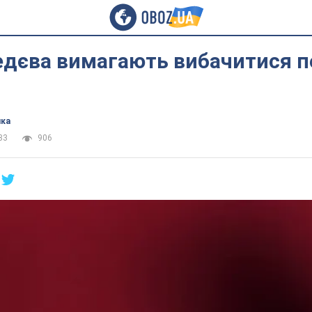
едєва вимагають вибачитися п
ика
33
906