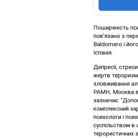
Поширеність пси
пов'язано з пер
Baldomero і йог
Іспанія.
Депресії, стрес
жертв тероризму
зловживання алк
РАМН, Москва в с
зазначає: "Допо
комплексний хара
психологи і пси
суспільством в 
терористичних з