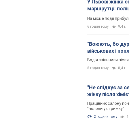
У Львові жінка 
маршрутці: полі
На місце події прибу
6 годин тому
9,4 т.
"Воюють, бо дурн
військових і поп
Водія звільнили післ
8 годин тому
8,4 т.
"Не слідкує за с
жінку після хімі
Працівник салону поч
"чоловічу стрижку"
2 години тому
1