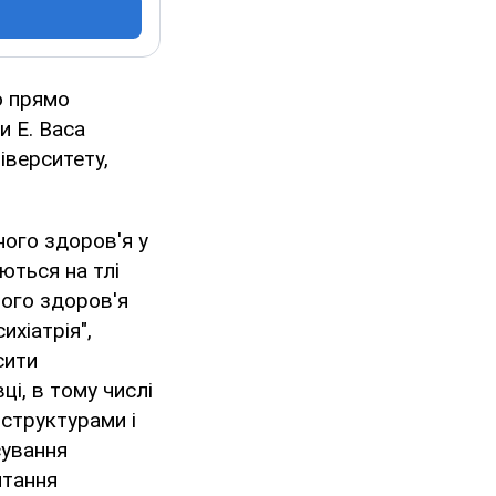
о прямо
и E. Baca
іверситету,
ного здоров'я у
ються на тлі
ного здоров'я
ихіатрія",
сити
ці, в тому числі
 структурами і
сування
итання