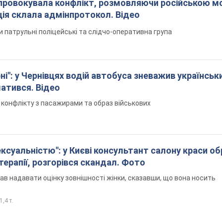
спровокувала конфлікт, розмовляючи російською м
ція склала адмінпротокол. Відео
ли патрульні поліцейські та слідчо-оперативна група
і": у Чернівцях водій автобуса зневажив українськ
латився. Відео
я конфлікту з пасажирами та образ військових
ексуальністю": у Києві консультант салону краси о
єтерапії, розгорівся скандал. Фото
ав надавати оцінку зовнішності жінки, сказавши, що вона носить
1,4 т.