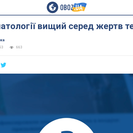
патології вищий серед жертв 
ика
53
663