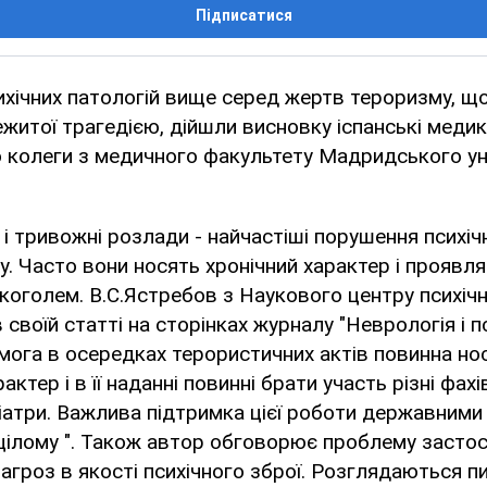
Підписатися
хічних патологій вище серед жертв тероризму, щ
ежитої трагедією, дійшли висновку іспанські медик
о колеги з медичного факультету Мадридського ун
и і тривожні розлади - найчастіші порушення психіч
. Часто вони носять хронічний характер і проявля
оголем. В.С.Ястребов з Наукового центру психіч
воїй статті на сторінках журналу "Неврологія і пс
мога в осередках терористичних актів повинна но
ктер і в її наданні повинні брати участь різні фахів
хіатри. Важлива підтримка цієї роботи державними
цілому ". Також автор обговорює проблему засто
агроз в якості психічного зброї. Розглядаються п