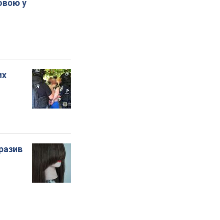
овою у
их
бразив