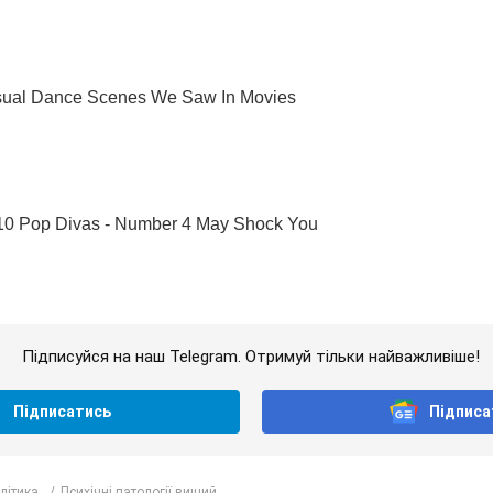
Підписуйся на наш Telegram. Отримуй тільки найважливіше!
Підписатись
Підписа
олітика
Психічні патології вищий...