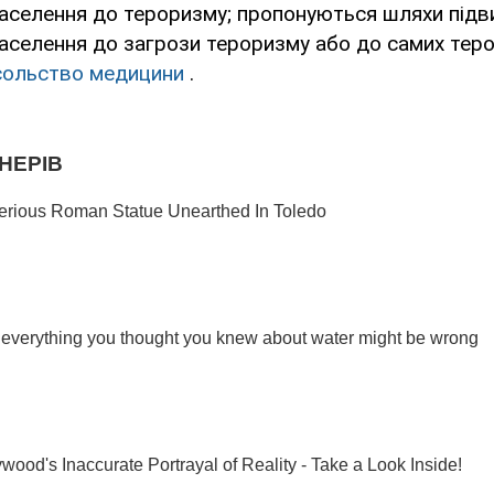
населення до тероризму; пропонуються шляхи під
населення до загрози тероризму або до самих тер
ольство медицини
.