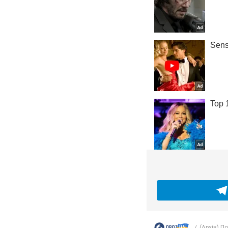
(Архів) П