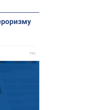
тероризму
РУС