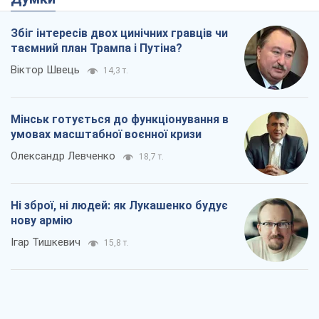
Збіг інтересів двох цинічних гравців чи
таємний план Трампа і Путіна?
Віктор Швець
14,3 т.
Мінськ готується до функціонування в
умовах масштабної воєнної кризи
Олександр Левченко
18,7 т.
Ні зброї, ні людей: як Лукашенко будує
нову армію
Ігар Тишкевич
15,8 т.