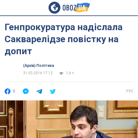
Генпрокуратура надіслала
Сакварелідзе повістку на
допит
(Архів) Політика
31.03.2016 17:12
1,6 т.
0
РУС