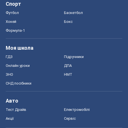
Спорт
Футбол
Баскетбол
Хокей
Бокс
Формула-1
Моя школа
ГДЗ
Підручники
Онлайн уроки
ДПА
ЗНО
НМТ
СНД посібники
Авто
Тест Драйв
Електромобілі
Акції
Сервіс