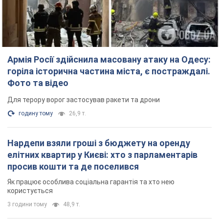
Армія Росії здійснила масовану атаку на Одесу:
горіла історична частина міста, є постраждалі.
Фото та відео
Для терору ворог застосував ракети та дрони
годину тому
26,9 т.
Нардепи взяли гроші з бюджету на оренду
елітних квартир у Києві: хто з парламентарів
просив кошти та де поселився
Як працює особлива соціальна гарантія та хто нею
користується
3 години тому
48,9 т.