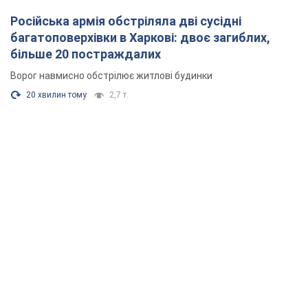
Російська армія обстріляла дві сусідні
багатоповерхівки в Харкові: двоє загиблих,
більше 20 постраждалих
Ворог навмисно обстрілює житлові будинки
20 хвилин тому
2,7 т.