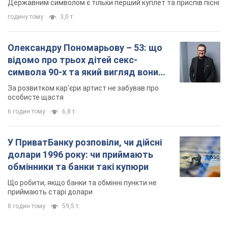
Державним символом є тільки перший куплет та приспів пісні
годину тому
3,0 т.
Олександру Пономарьову – 53: що
відомо про трьох дітей секс-
символа 90-х та який вигляд вони
мають
За розвитком кар'єри артист не забував про
особисте щастя
6 годин тому
6,8 т.
У ПриватБанку розповіли, чи дійсні
долари 1996 року: чи приймають
обмінники та банки такі купюри
Що робити, якщо банки та обмінні пункти не
приймають старі долари
8 годин тому
59,5 т.