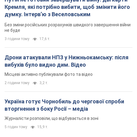
Кремля, які потрібно вибити, щоб змінити його
думку. Інтерв’ю з Веселовським
Без зміни російських розрахунків швидкого завершення війни
не буде
3 години тому
17,6 т.
Дрони атакували НПЗ у Нижньокамську: після
вибухів було видно дим. Відео
Місцеві активно публікували фото та відео
2 години тому
3,2 т.
Україна готує Чорнобиль до чергової спроби
вторгнення з боку Росії – медіа
Журналісти розповіли, що відбувається в зоні
5 годин тому
15,9 т.