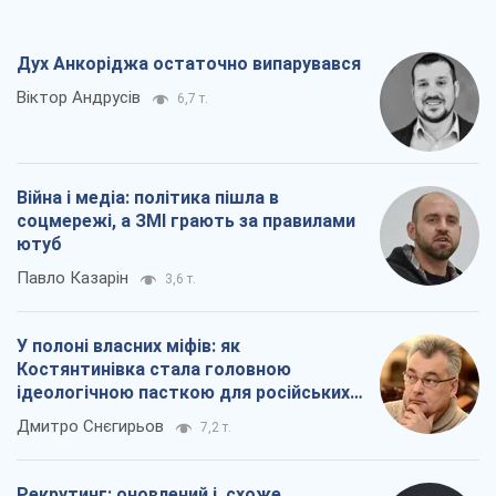
Дух Анкоріджа остаточно випарувався
Віктор Андрусів
6,7 т.
Війна і медіа: політика пішла в
соцмережі, а ЗМІ грають за правилами
ютуб
Павло Казарін
3,6 т.
У полоні власних міфів: як
Костянтинівка стала головною
ідеологічною пасткою для російських
окупантів
Дмитро Снєгирьов
7,2 т.
Рекрутинг: оновлений і, схоже,