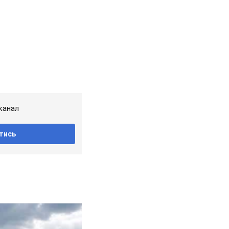
канал
тись