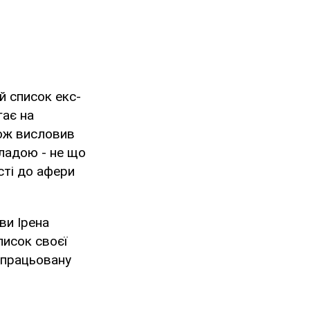
й список екс-
гає на
кож висловив
ладою - не що
сті до афери
ви Ірена
писок своєї
апрацьовану