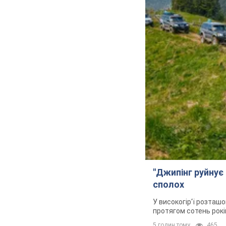
"Джипінг руйнує 
сполох
У високогір'ї розташо
протягом сотень рокі
5 годин тому
465