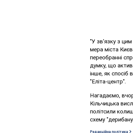
"У зв'язку з ци
мера міста Києв
переобранні спр
думку, що актив
інше, як спосіб
"Еліта-центр".
Нагадаємо, вчор
Кільчицька висл
політсили колиш
схему "дерибану
Редакційна політика