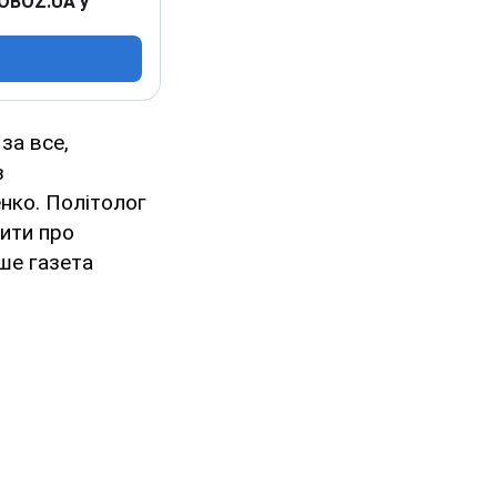
 OBOZ.UA у
за все,
з
енко. Політолог
ити про
ше газета