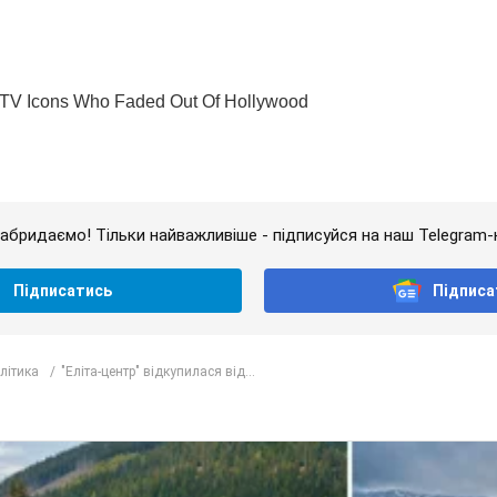
абридаємо! Тільки найважливіше - підписуйся на наш Telegram-
Підписатись
Підписа
олітика
"Еліта-центр" відкупилася від...