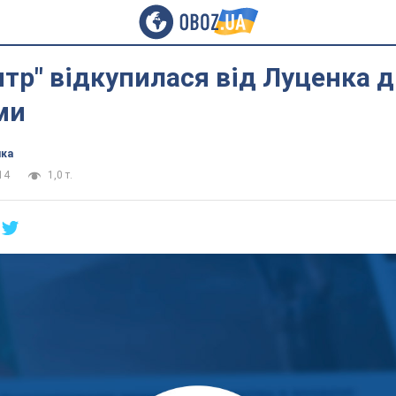
нтр" відкупилася від Луценка 
ми
ика
14
1,0 т.