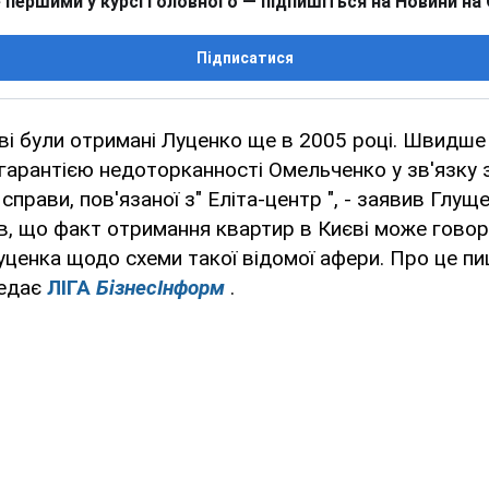
 першими у курсі головного — підпишіться на Новини на
Підписатися
ві були отримані Луценко ще в 2005 році. Швидше 
гарантією недоторканності Омельченко у зв'язку 
прави, пов'язаної з" Еліта-центр ", - заявив Глущ
в, що факт отримання квартир в Києві може говор
ценка щодо схеми такої відомої афери. Про це пи
редає
ЛIГА
БiзнесIнформ
.