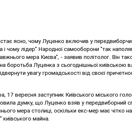
м стає ясно, чому Луценко включив у передвиборчи
а і чому лідер" Народної самооборони "так наполя
авжнього мера Києва", - заявив політолог. Він та
на боротьба Луценка з сьогоднішньої київською в
 відвернути увагу громадськості від своєї причетно
а, 17 вересня заступник Київського міського голо
овила думку, що Луценко взяв у передвиборний с
нього мера столиці, оскільки екс-мер має чітко н
" київського майна.