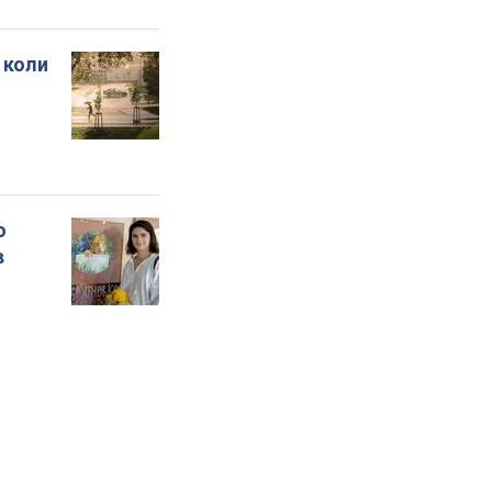
 коли
о
в