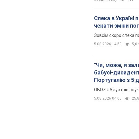
Спека в Україні 
чекати зміни по
Зовсім скоро спека п
5.08.2026 14:59
5,6 
"Чи, може, я за
бабусі-дисидент
Португалію з 5 
OBOZ.UA зустрів онук
5.08.2026 04:00
25,8