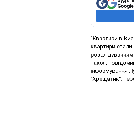
Будьте
Google
"Квартири в Киє
квартири стали 
розслідуванням с
також повідоми
інформування Лу
"Хрещатик", пе