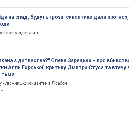
піде на спад, будуть грози: синоптики дали прогноз,
годи
оступово відступить
т.
лякана з дитинства?" Олена Зарецька – про вбивств
ки Алли Горської, критику Дмитра Стуса та втечу 
дітьми
у художниці-дисидентки в Лісабоні
 т.