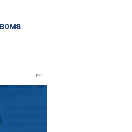
двома
РУС