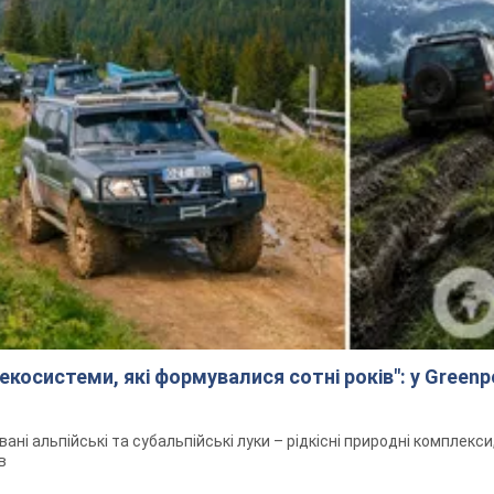
екосистеми, які формувалися сотні років": у Green
вані альпійські та субальпійські луки – рідкісні природні комплекс
в