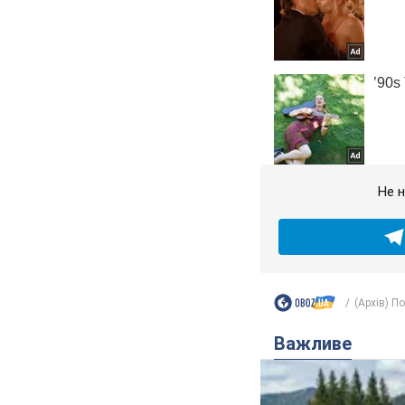
Не н
(Архів) П
Важливе